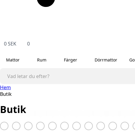
0
SEK
0
Mattor
Rum
Färger
Dörrmattor
Go
Hem
Butik
Butik
Grå
Beige
Cream
Brun
Svart
Blå
Grön
Röd
Ljusröd
Ljusgrå
Multi
L
Färg