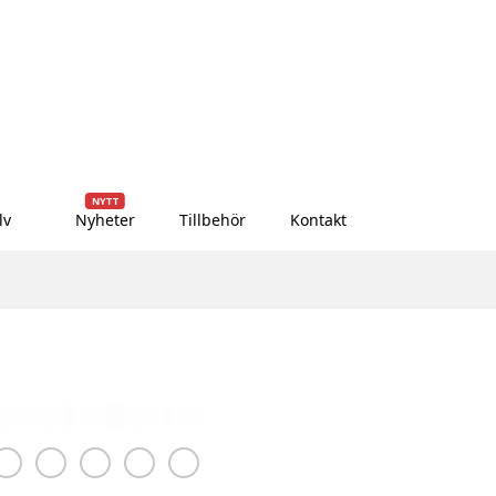
NYTT
lv
Nyheter
Tillbehör
Kontakt
illa
Guld
Turkos
Orange
Gul