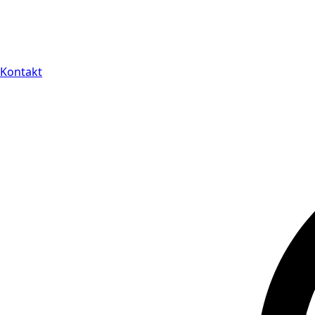
Kontakt
14 dagars full retu
Kontakt