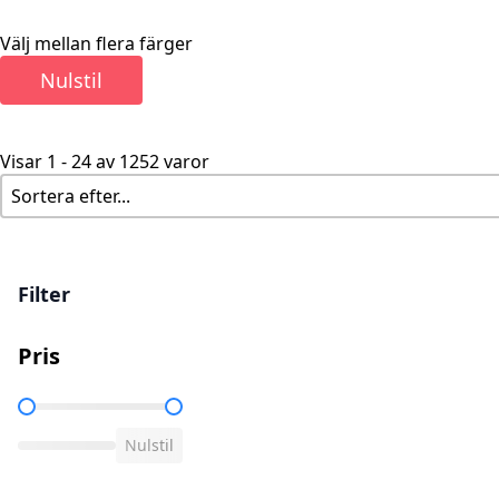
Välj mellan flera färger
Nulstil
Visar 1 - 24 av 1252 varor
Relevans
Sort content
Filter
Pris
Pris
Nulstil