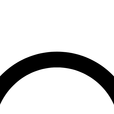
rrätt
Leveranstid på 3-8 vardagar
Över 10 000+ nöjda kunder