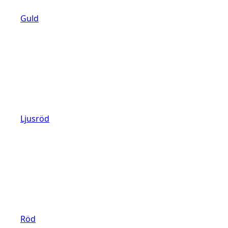
Guld
Ljusröd
Röd