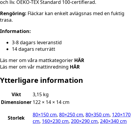
och liv. OEKO-TEX Standard 100-certifierad.
Rengöring:
Fläckar kan enkelt avlägsnas med en fuktig
trasa.
Information:
3-8 dagars leveranstid
14 dagars returrätt
Läs mer om våra mattkategorier
HÄR
Läs mer om vår mattinredning
HÄR
Ytterligare information
Vikt
3,15 kg
Dimensioner
122 × 14 × 14 cm
80×150 cm
,
80×250 cm
,
80×350 cm
,
120×170
Storlek
cm
,
160×230 cm
,
200×290 cm
,
240×340 cm