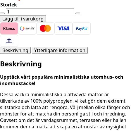
Storlek
FLATVÄVD
Gemini
Lägg till i varukorg
Mèlange
Klarna.
Pay
Pal
-
Beige
Vändbara
mängd
Beskrivning
Ytterligare information
Beskrivning
Upptäck vårt populära minimalistiska utomhus- och
inomhustäcke!
Dessa vackra minimalistiska plattvävda mattor är
tillverkade av 100% polypropylen, vilket gör dem extremt
slitstarka och lätta att rengöra. Välj mellan olika färger och
mönster för att matcha din personliga stil och inredning.
Oavsett om det är vardagsrummet, terrassen eller hallen
kommer denna matta att skapa en atmosfär av mysighet