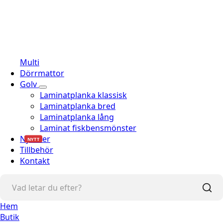
Multi
Dörrmattor
Golv
Laminatplanka klassisk
Laminatplanka bred
Laminatplanka lång
Laminat fiskbensmönster
Nyheter
NYTT
Tillbehör
Kontakt
Hem
Butik