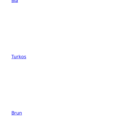
Blå
Turkos
Brun