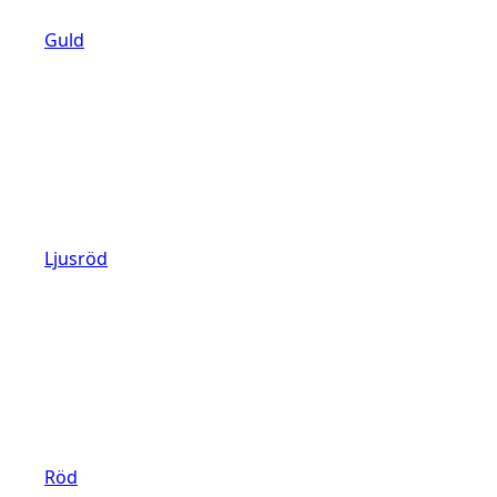
Guld
Ljusröd
Röd