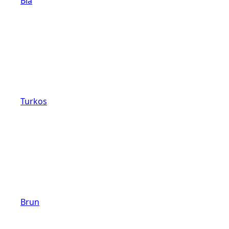
Blå
Turkos
Brun