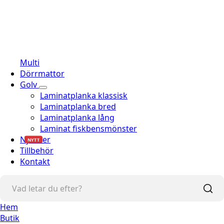
Multi
Dörrmattor
Golv
Laminatplanka klassisk
Laminatplanka bred
Laminatplanka lång
Laminat fiskbensmönster
Nyheter
NYTT
Tillbehör
Kontakt
Hem
Butik