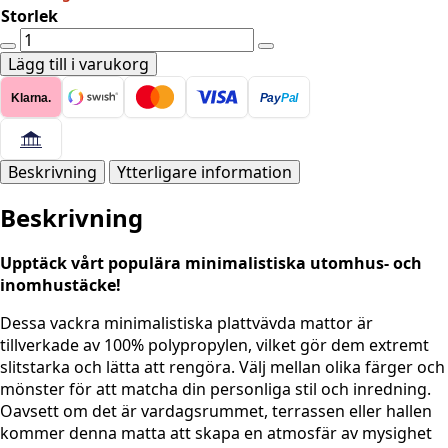
Storlek
FLATVÄVD
Gemini
Lägg till i varukorg
Mèlange
Klarna.
Pay
Pal
-
GRÖN
Vändbara
mängd
Beskrivning
Ytterligare information
Beskrivning
Upptäck vårt populära minimalistiska utomhus- och
inomhustäcke!
Dessa vackra minimalistiska plattvävda mattor är
tillverkade av 100% polypropylen, vilket gör dem extremt
slitstarka och lätta att rengöra. Välj mellan olika färger och
mönster för att matcha din personliga stil och inredning.
Oavsett om det är vardagsrummet, terrassen eller hallen
kommer denna matta att skapa en atmosfär av mysighet