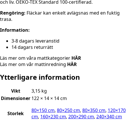
och liv. OEKO-TEX Standard 100-certifierad.
Rengöring:
Fläckar kan enkelt avlägsnas med en fuktig
trasa.
Information:
3-8 dagars leveranstid
14 dagars returrätt
Läs mer om våra mattkategorier
HÄR
Läs mer om vår mattinredning
HÄR
Ytterligare information
Vikt
3,15 kg
Dimensioner
122 × 14 × 14 cm
80×150 cm
,
80×250 cm
,
80×350 cm
,
120×170
Storlek
cm
,
160×230 cm
,
200×290 cm
,
240×340 cm