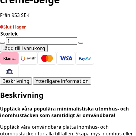
Från
953
SEK
Slut i lager
Storlek
Vändbarat
Matta
Lägg till i varukorg
-
Klarna.
Pay
Pal
Corsica
creme-
beige
mängd
Beskrivning
Ytterligare information
Beskrivning
Upptäck våra populära minimalistiska utomhus- och
inomhustäcken som samtidigt är omvändbara!
Upptäck våra omvändbara platta inomhus- och
utomhustäcken för alla tillfällen. Skapa mys inomhus eller