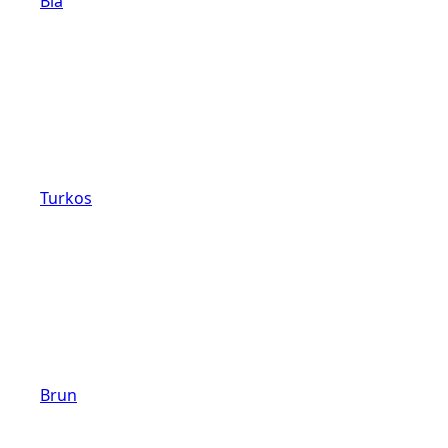
Blå
Turkos
Brun