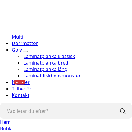
Multi
Dörrmattor
Golv
Laminatplanka klassisk
Laminatplanka bred
Laminatplanka lång
Laminat fiskbensmönster
Nyheter
NYTT
Tillbehör
Kontakt
Hem
Butik