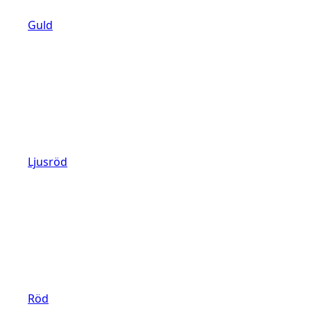
Guld
Ljusröd
Röd