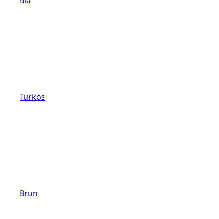
Blå
Turkos
Brun