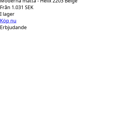
Moderna matta - Helix 2203 Beige
Från
1.031
SEK
I lager
Köp nu
Erbjudande