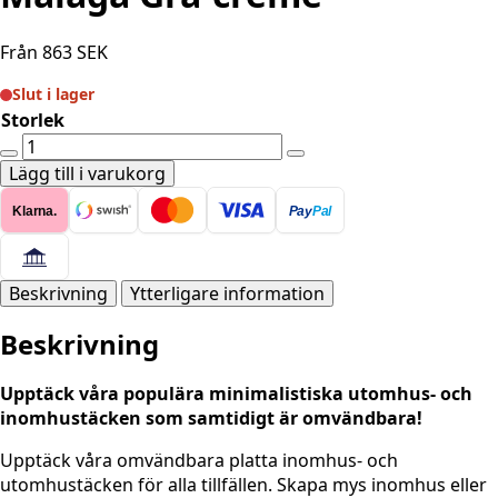
Från
863
SEK
Slut i lager
Storlek
Vändbarat
Matta
Lägg till i varukorg
-
Klarna.
Pay
Pal
Twin
Malaga
Grå-
crème
Beskrivning
Ytterligare information
mängd
Beskrivning
Upptäck våra populära minimalistiska utomhus- och
inomhustäcken som samtidigt är omvändbara!
Upptäck våra omvändbara platta inomhus- och
utomhustäcken för alla tillfällen. Skapa mys inomhus eller