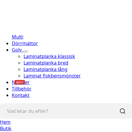
Multi
Dörrmattor
Golv
Laminatplanka klassisk
Laminatplanka bred
Laminatplanka lång
Laminat fiskbensmönster
Nyheter
NYTT
Tillbehör
Kontakt
Hem
Butik