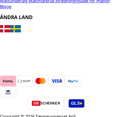
Mattunderlag
Mattmaterial
Inredningsguide för mattor
Blogg
ÄNDRA LAND
Klarna.
Pay
Pal
GLS
DB
SCHENKER
Copyright © 2026 Tæppeuniverset ApS