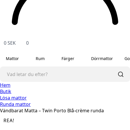
0
SEK
0
Mattor
Rum
Färger
Dörrmattor
Go
Hem
Butik
Lösa mattor
Runda mattor
Vändbarat Matta – Twin Porto Blå-crème runda
REA!