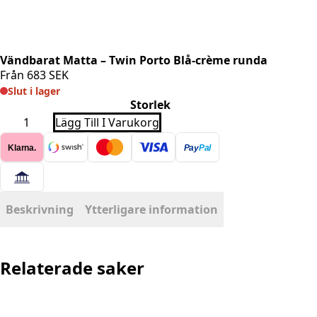
Vändbarat Matta – Twin Porto Blå-crème runda
Från
683
SEK
Slut i lager
Storlek
Vändbarat
Lägg Till I Varukorg
Matta
-
Klarna.
Pay
Pal
Twin
Porto
Blå-
crème
runda
mängd
Beskrivning
Ytterligare information
Relaterade saker