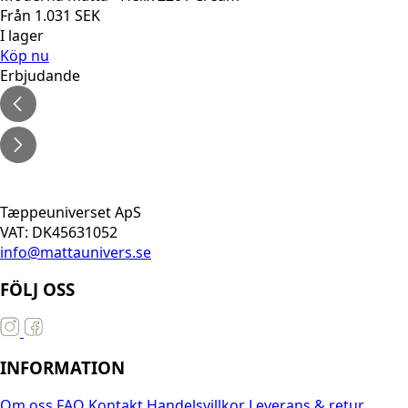
Från
1.031
SEK
I lager
Köp nu
Erbjudande
Tæppeuniverset ApS
VAT: DK45631052
info@mattaunivers.se
FÖLJ OSS
INFORMATION
Om oss
FAQ
Kontakt
Handelsvillkor
Leverans & retur