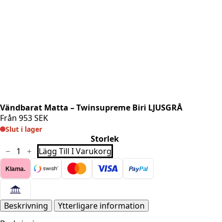
Vändbarat Matta – Twinsupreme Biri LJUSGRÅ
Från
953
SEK
Slut i lager
Storlek
Vändbarat
Lägg Till I Varukorg
Matta
-
Klarna.
Pay
Pal
Twinsupreme
Biri
LJUSGRÅ
mängd
Beskrivning
Ytterligare information