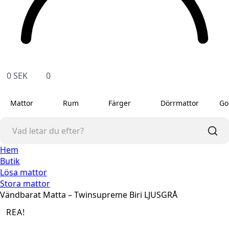
0
SEK
0
Mattor
Rum
Färger
Dörrmattor
Go
Hem
Butik
Lösa mattor
Stora mattor
Vändbarat Matta – Twinsupreme Biri LJUSGRÅ
REA!