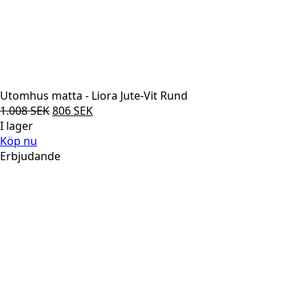
Utomhus matta - Liora Jute-Vit Rund
Det
Det
1.008
SEK
806
SEK
ursprungliga
nuvarande
I lager
priset
priset
Köp nu
var:
är:
Erbjudande
1.008 SEK.
806 SEK.