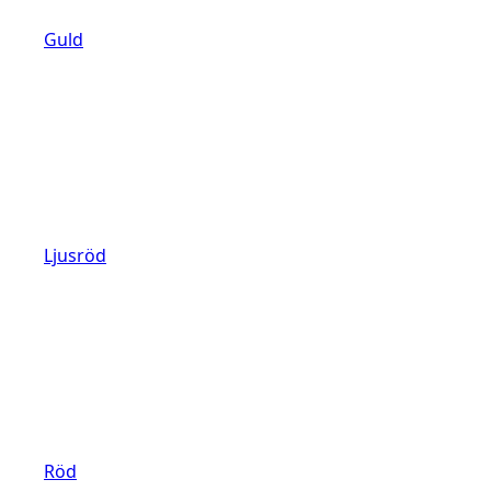
Guld
Ljusröd
Röd