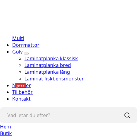
Multi
Dörrmattor
Golv
Laminatplanka klassisk
Laminatplanka bred
Laminatplanka lång
Laminat fiskbensmönster
Nyheter
NYTT
Tillbehör
Kontakt
Hem
Butik