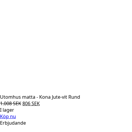
Utomhus matta - Kona Jute-vit Rund
Det
Det
1.008
SEK
806
SEK
ursprungliga
nuvarande
I lager
priset
priset
Köp nu
var:
är:
Erbjudande
1.008 SEK.
806 SEK.