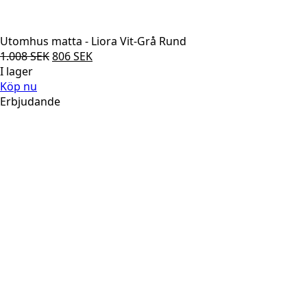
Utomhus matta - Liora Vit-Grå Rund
Det
Det
1.008
SEK
806
SEK
ursprungliga
nuvarande
I lager
priset
priset
Köp nu
var:
är:
Erbjudande
1.008 SEK.
806 SEK.