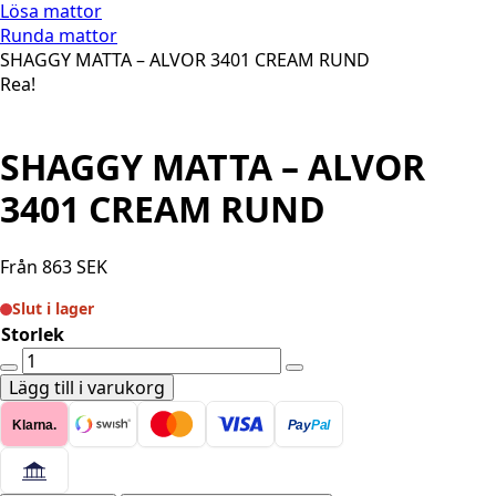
Lösa mattor
Runda mattor
SHAGGY MATTA – ALVOR 3401 CREAM RUND
Rea!
SHAGGY MATTA – ALVOR
3401 CREAM RUND
Från
863
SEK
Slut i lager
Storlek
SHAGGY
MATTA
Lägg till i varukorg
-
Klarna.
Pay
Pal
ALVOR
3401
CREAM