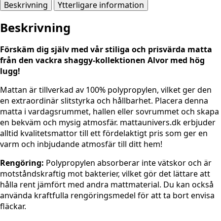
RUND
Beskrivning
Ytterligare information
mängd
Beskrivning
Förskäm dig själv med vår stiliga och prisvärda matta
från den vackra shaggy-kollektionen Alvor med hög
lugg!
Mattan är tillverkad av 100% polypropylen, vilket ger den
en extraordinär slitstyrka och hållbarhet. Placera denna
matta i vardagsrummet, hallen eller sovrummet och skapa
en bekväm och mysig atmosfär. mattaunivers.dk erbjuder
alltid kvalitetsmattor till ett fördelaktigt pris som ger en
varm och inbjudande atmosfär till ditt hem!
Rengöring:
Polypropylen absorberar inte vätskor och är
motståndskraftig mot bakterier, vilket gör det lättare att
hålla rent jämfört med andra mattmaterial. Du kan också
använda kraftfulla rengöringsmedel för att ta bort envisa
fläckar.