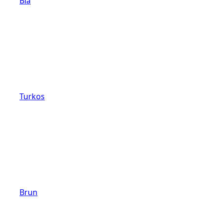
Blå
Turkos
Brun