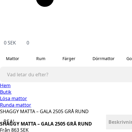
0
SEK
0
Mattor
Rum
Färger
Dörrmattor
Go
Hem
Butik
Lösa mattor
Runda mattor
SHAGGY MATTA – GALA 2505 GRÅ RUND
REA!
Beskrivni
SHAGGY MATTA – GALA 2505 GRÅ RUND
Från
863
SEK