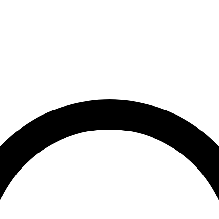
rrätt
Leveranstid på 3-8 vardagar
Över 10 000+ nöjda kunder