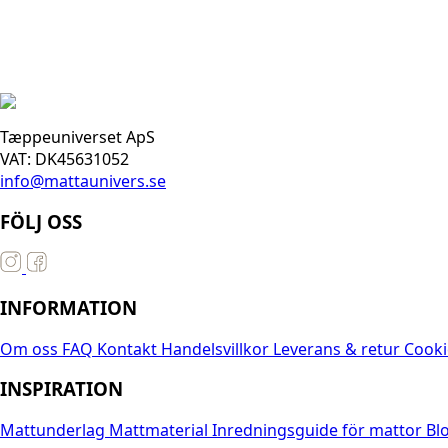
Tæppeuniverset ApS
VAT: DK45631052
info@mattaunivers.se
FÖLJ OSS
INFORMATION
Om oss
FAQ
Kontakt
Handelsvillkor
Leverans & retur
Cooki
INSPIRATION
Mattunderlag
Mattmaterial
Inredningsguide för mattor
Bl