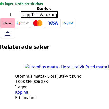
I lager. Redo att skickas
Storlek
SHAGGY
Lägg Till I Varukorg
MATTA
-
Klarna.
Pay
Pal
GALA
2505
GRÅ
RUND
mängd
Relaterade saker
Utomhus matta - Liora Jute-Vit Rund
Det
Det
1.008
SEK
806
SEK
ursprungliga
nuvarande
I lager
priset
priset
Köp nu
var:
är:
Erbjudande
1.008 SEK.
806 SEK.