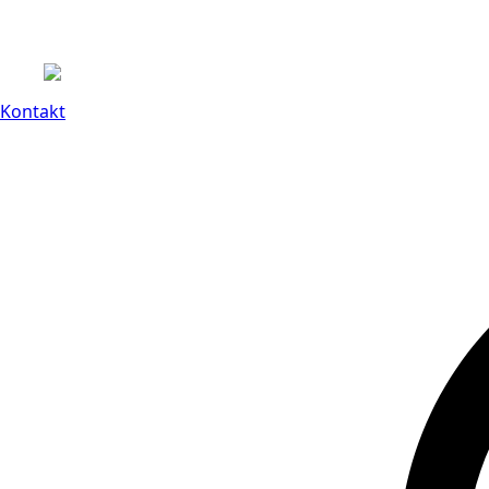
Kontakt
14 dagars full retu
Kontakt