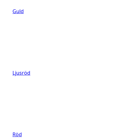
Guld
Ljusröd
Röd