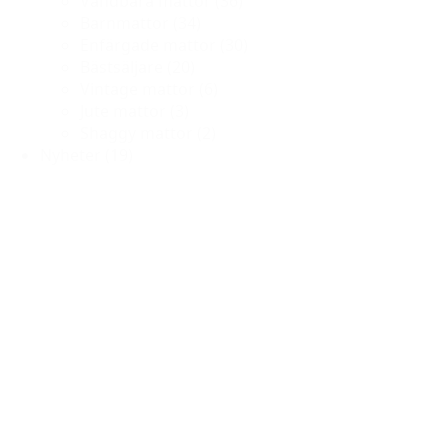
Vändbara mattor
(36)
Barnmattor
(34)
Enfärgade mattor
(30)
Bästsäljare
(20)
Vintage mattor
(6)
Jute mattor
(3)
Shaggy mattor
(2)
Nyheter
(19)