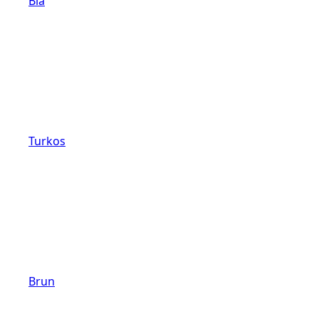
Blå
Turkos
Brun