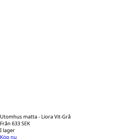
Utomhus matta - Liora Vit-Grå
Från
633
SEK
I lager
Köp nu