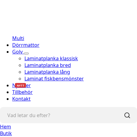
Multi
Dörrmattor
Golv
Laminatplanka klassisk
Laminatplanka bred
Laminatplanka lång
Laminat fiskbensmönster
Nyheter
NYTT
Tillbehör
Kontakt
Hem
Butik