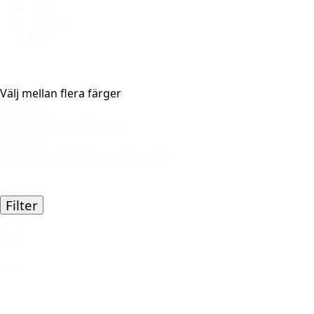
Gul
Orange
Multi
Välj mellan flera färger
Nulstil
Visar 1 - 24 av 175 varor
Relevans
Sort content
Filter
Pris
Pris
Nulstil