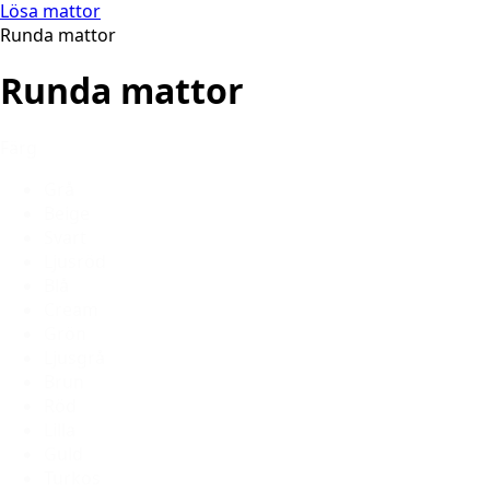
Lösa mattor
Runda mattor
Runda mattor
Färg
Grå
Beige
Svart
Ljusröd
Blå
Cream
Grön
Ljusgrå
Brun
Röd
Lilla
Guld
Turkos