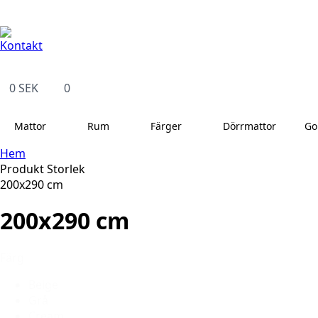
Kontakt
14 dagars full returrätt
Leveranstid på 3-8 var
Kontakt
0
SEK
0
Mattor
Rum
Färger
Dörrmattor
Go
Hem
Produkt Storlek
200x290 cm
200x290 cm
Färg
Beige
Grå
Cream