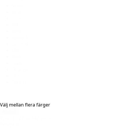
Svart
Brun
Grön
Blå
Röd
Ljusgrå
Ljusröd
Lilla
Multi
Guld
Orange
Gul
Turkos
Välj mellan flera färger
Nulstil
Visar 1 - 24 av 542 varor
Relevans