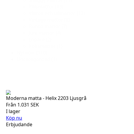
Shaggy mattor
(17)
Pälsmattor
(13)
Viskos och ullmattor
(13)
Vintage mattor
(8)
Runda mattor
(7)
Jute mattor
(4)
Löpare
(2)
Köksmattor
(1)
Nyheter
(110)
Uncategorized
(1)
Moderna matta - Helix 2203 Ljusgrå
Från
1.031
SEK
I lager
Köp nu
Erbjudande