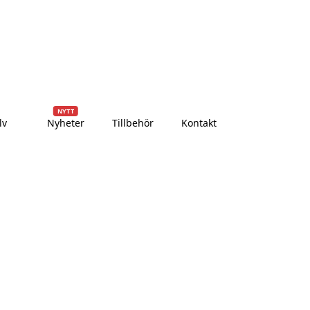
dagar
Över 10 000+ nöjda kunder
Leverans till dörren
NYTT
lv
Nyheter
Tillbehör
Kontakt