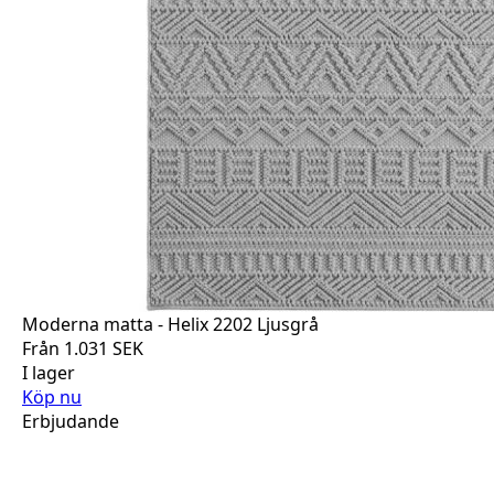
Moderna matta - Helix 2202 Ljusgrå
Från
1.031
SEK
I lager
Köp nu
Erbjudande