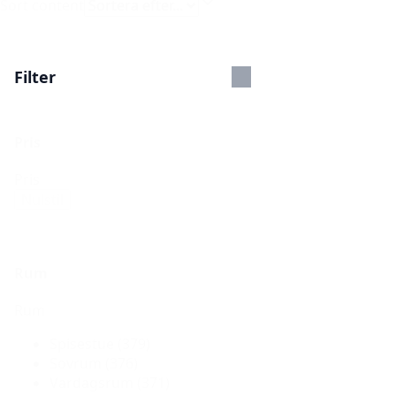
Sort content
Filter
Pris
Pris
Nulstil
Rum
Rum
Spisestue
(379)
Sovrum
(376)
Vardagsrum
(371)