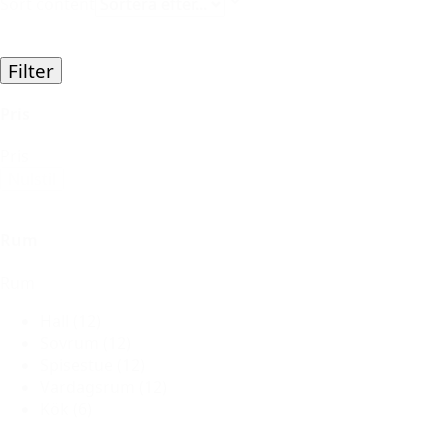
Sort content
Filter
Pris
Pris
Nulstil
Rum
Rum
Hall
(12)
Sovrum
(12)
Spisestue
(12)
Vardagsrum
(12)
Kök
(6)