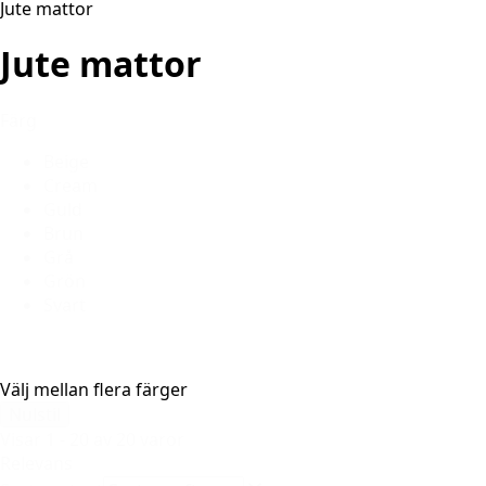
Jute mattor
Jute mattor
Färg
Beige
Cream
Guld
Brun
Grå
Grön
Svart
Välj mellan flera färger
Nulstil
Visar 1 - 20 av 20 varor
Relevans