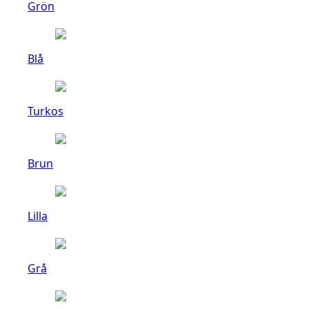
Grön
Blå
Turkos
Brun
Lilla
Grå