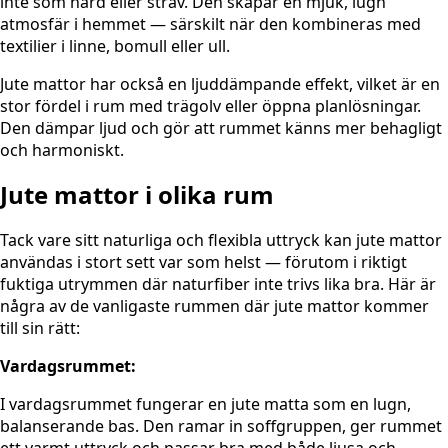
inte som hård eller sträv. Den skapar en mjuk, lugn
atmosfär i hemmet — särskilt när den kombineras med
textilier i linne, bomull eller ull.
Jute mattor har också en ljuddämpande effekt, vilket är en
stor fördel i rum med trägolv eller öppna planlösningar.
Den dämpar ljud och gör att rummet känns mer behagligt
och harmoniskt.
Jute mattor i olika rum
Tack vare sitt naturliga och flexibla uttryck kan jute mattor
användas i stort sett var som helst — förutom i riktigt
fuktiga utrymmen där naturfiber inte trivs lika bra. Här är
några av de vanligaste rummen där jute mattor kommer
till sin rätt:
Vardagsrummet:
I vardagsrummet fungerar en jute matta som en lugn,
balanserande bas. Den ramar in soffgruppen, ger rummet
ett varmt uttryck och passar bra med både ljusa och