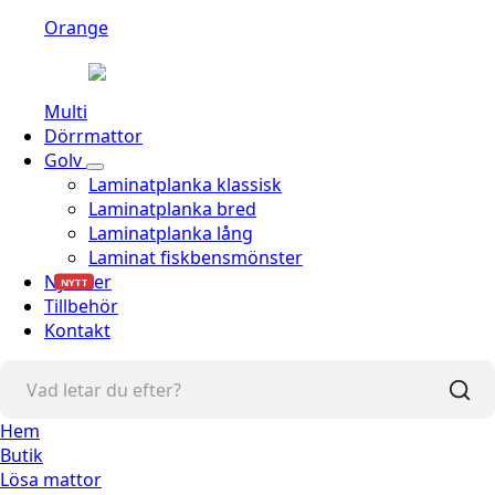
Orange
Multi
Dörrmattor
Golv
Laminatplanka klassisk
Laminatplanka bred
Laminatplanka lång
Laminat fiskbensmönster
Nyheter
NYTT
Tillbehör
Kontakt
Hem
Butik
Lösa mattor