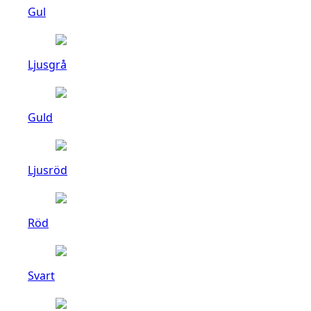
Gul
Ljusgrå
Guld
Ljusröd
Röd
Svart