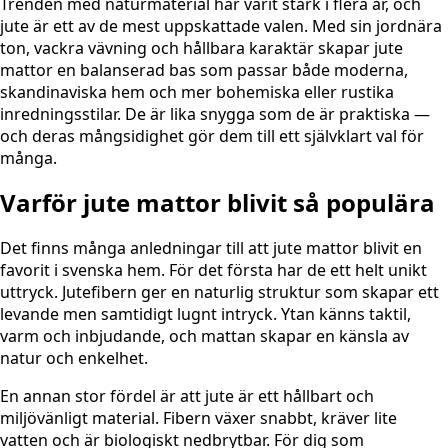
Trenden med naturmaterial har varit stark i flera år, och
jute är ett av de mest uppskattade valen. Med sin jordnära
ton, vackra vävning och hållbara karaktär skapar jute
mattor en balanserad bas som passar både moderna,
skandinaviska hem och mer bohemiska eller rustika
inredningsstilar. De är lika snygga som de är praktiska —
och deras mångsidighet gör dem till ett självklart val för
många.
Varför jute mattor blivit så populära
Det finns många anledningar till att jute mattor blivit en
favorit i svenska hem. För det första har de ett helt unikt
uttryck. Jutefibern ger en naturlig struktur som skapar ett
levande men samtidigt lugnt intryck. Ytan känns taktil,
varm och inbjudande, och mattan skapar en känsla av
natur och enkelhet.
En annan stor fördel är att jute är ett hållbart och
miljövänligt material. Fibern växer snabbt, kräver lite
vatten och är biologiskt nedbrytbar. För dig som