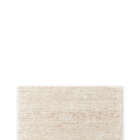
Kategorier
Kategorier
Lösa mattor
(20)
Jute mattor
(20)
Bästsäljare
(3)
Runda mattor
(3)
Nyheter
(8)