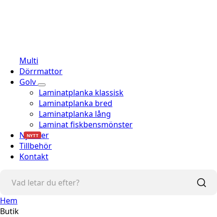
Multi
Dörrmattor
Golv
Laminatplanka klassisk
Laminatplanka bred
Laminatplanka lång
Laminat fiskbensmönster
Nyheter
NYTT
Tillbehör
Kontakt
Hem
Butik