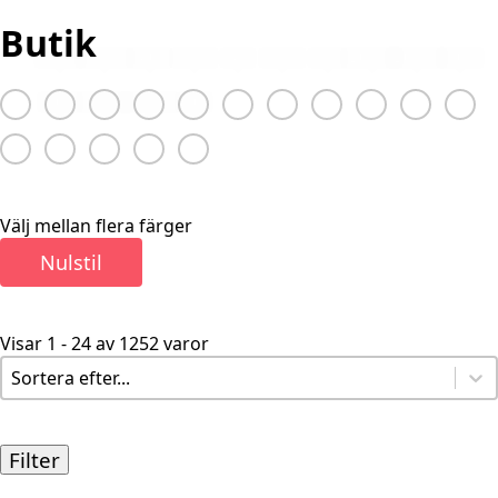
Butik
Grå
Beige
Cream
Brun
Svart
Blå
Grön
Röd
Ljusröd
Ljusgrå
Multi
Färg
Lilla
Guld
Turkos
Orange
Gul
Välj mellan flera färger
Nulstil
Visar 1 - 24 av 1252 varor
Relevans
Sort content
Filter