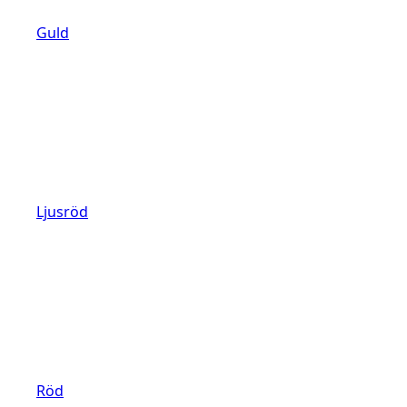
Guld
Ljusröd
Röd