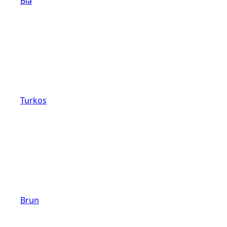
Blå
Turkos
Brun