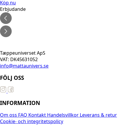
priset
priset
Köp nu
var:
är:
Erbjudande
741 SEK.
593 SEK.
Tæppeuniverset ApS
VAT: DK45631052
info@mattaunivers.se
FÖLJ OSS
INFORMATION
Om oss
FAQ
Kontakt
Handelsvillkor
Leverans & retur
Cookie- och integritetspolicy