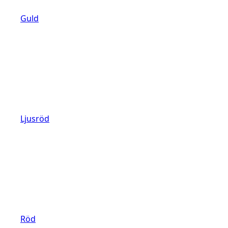
Guld
Ljusröd
Röd