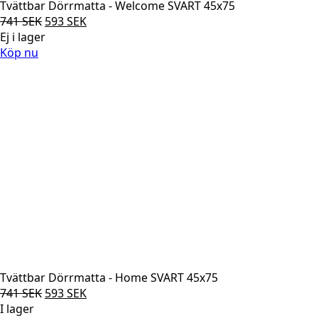
Tvättbar Dörrmatta - Welcome SVART 45x75
Det
Det
741
SEK
593
SEK
ursprungliga
nuvarande
Ej i lager
priset
priset
Köp nu
var:
är:
741 SEK.
593 SEK.
Tvättbar Dörrmatta - Home SVART 45x75
Det
Det
741
SEK
593
SEK
ursprungliga
nuvarande
I lager