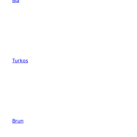
Blå
Turkos
Brun