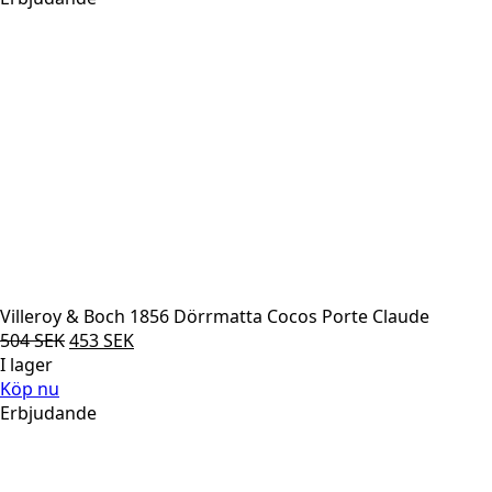
504 SEK.
453 SEK.
Villeroy & Boch 1856 Dörrmatta Cocos Porte Claude
Det
Det
504
SEK
453
SEK
ursprungliga
nuvarande
I lager
priset
priset
Köp nu
var:
är:
Erbjudande
504 SEK.
453 SEK.