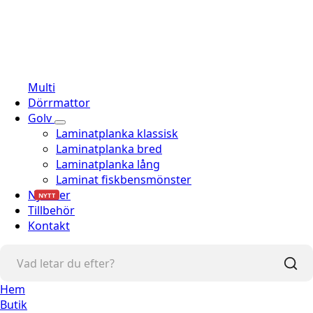
Multi
Dörrmattor
Golv
Laminatplanka klassisk
Laminatplanka bred
Laminatplanka lång
Laminat fiskbensmönster
Nyheter
NYTT
Tillbehör
Kontakt
Hem
Butik