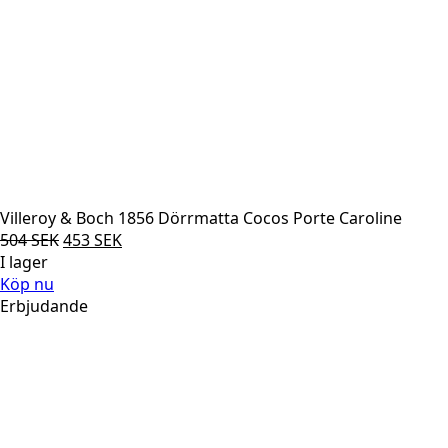
Villeroy & Boch 1856 Dörrmatta Cocos Porte Caroline
Det
Det
504
SEK
453
SEK
ursprungliga
nuvarande
I lager
priset
priset
Köp nu
var:
är:
Erbjudande
504 SEK.
453 SEK.