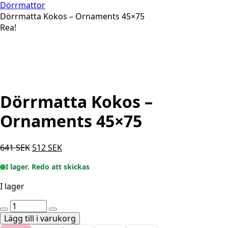
Dörrmattor
Dörrmatta Kokos – Ornaments 45×75
Rea!
Dörrmatta Kokos –
Ornaments 45×75
Det
Det
641
SEK
512
SEK
ursprungliga
nuvarande
I lager. Redo att skickas
priset
priset
var:
är:
I lager
641 SEK.
512 SEK.
Dörrmatta
Kokos
Lägg till i varukorg
-