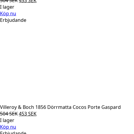
Det
Det
504
SEK
453
SEK
ursprungliga
nuvarande
I lager
priset
priset
Köp nu
var:
är:
Erbjudande
504 SEK.
453 SEK.
Villeroy & Boch 1856 Dörrmatta Cocos Porte Gaspard
Det
Det
504
SEK
453
SEK
ursprungliga
nuvarande
I lager
priset
priset
Köp nu
var:
är:
Erbjudande