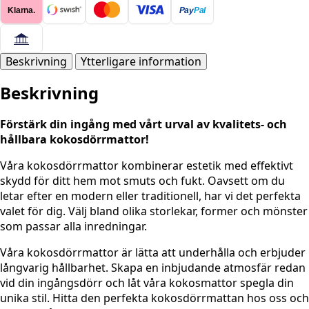
Klarna.
Pay
Pal
Ornaments
45x75
mängd
Beskrivning
Ytterligare information
Beskrivning
Förstärk din ingång med vårt urval av kvalitets- och
hållbara kokosdörrmattor!
Våra kokosdörrmattor kombinerar estetik med effektivt
skydd för ditt hem mot smuts och fukt. Oavsett om du
letar efter en modern eller traditionell, har vi det perfekta
valet för dig. Välj bland olika storlekar, former och mönster
som passar alla inredningar.
Våra kokosdörrmattor är lätta att underhålla och erbjuder
långvarig hållbarhet. Skapa en inbjudande atmosfär redan
vid din ingångsdörr och låt våra kokosmattor spegla din
unika stil. Hitta den perfekta kokosdörrmattan hos oss och