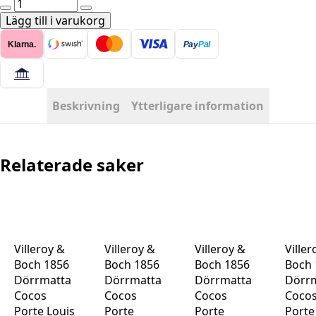
Dörrmatta
Kokos
Lägg till i varukorg
-
Klarna.
Pay
Pal
Welcome
Madafakas
75x45
mängd
Beskrivning
Ytterligare information
Relaterade saker
Villeroy &
Villeroy &
Villeroy &
Viller
Boch 1856
Boch 1856
Boch 1856
Boch 
Dörrmatta
Dörrmatta
Dörrmatta
Dörr
Cocos
Cocos
Cocos
Coco
Porte Louis
Porte
Porte
Porte