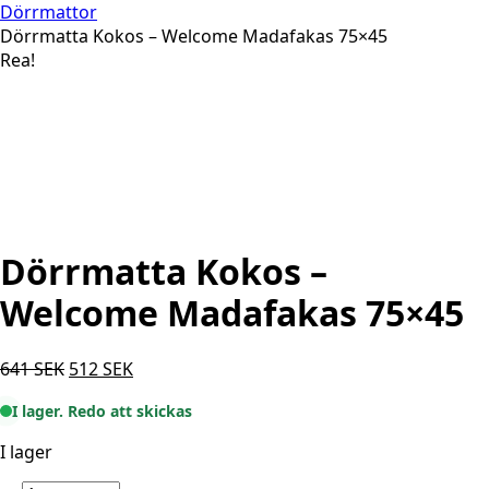
Dörrmattor
Dörrmatta Kokos – Welcome Madafakas 75×45
Rea!
Dörrmatta Kokos –
Welcome Madafakas 75×45
Det
Det
641
SEK
512
SEK
ursprungliga
nuvarande
I lager. Redo att skickas
priset
priset
var:
är:
I lager
641 SEK.
512 SEK.