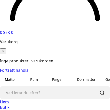
0
SEK
0
Varukorg
×
Inga produkter i varukorgen.
Fortsätt handla
Mattor
Rum
Färger
Dörrmattor
Go
Hem
Butik