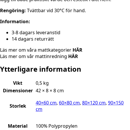
Rengöring:
Tvättbar vid 30°C för hand.
Information:
3-8 dagars leveranstid
14 dagars returrätt
Läs mer om våra mattkategorier
HÄR
Läs mer om vår mattinredning
HÄR
Ytterligare information
Vikt
0,5 kg
Dimensioner
42 × 8 × 8 cm
40×60 cm
,
60×80 cm
,
80×120 cm
,
90×150
Storlek
cm
Material
100% Polypropylen