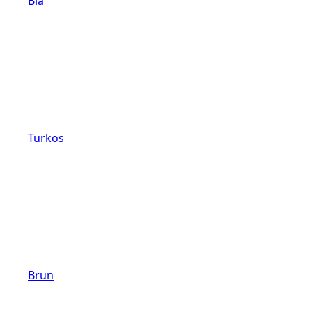
Blå
Turkos
Brun