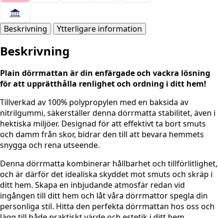
Grå
mängd
Beskrivning
Ytterligare information
Beskrivning
Plain dörrmattan är din enfärgade och vackra lösning
för att upprätthålla renlighet och ordning i ditt hem!
Tillverkad av 100% polypropylen med en baksida av
nitrilgummi, säkerställer denna dörrmatta stabilitet, även i
hektiska miljöer. Designad för att effektivt ta bort smuts
och damm från skor, bidrar den till att bevara hemmets
snygga och rena utseende.
Denna dörrmatta kombinerar hållbarhet och tillförlitlighet,
och är därför det idealiska skyddet mot smuts och skräp i
ditt hem. Skapa en inbjudande atmosfär redan vid
ingången till ditt hem och låt våra dörrmattor spegla din
personliga stil. Hitta den perfekta dörrmattan hos oss och
lägg till både praktiskt värde och estetik i ditt hem.