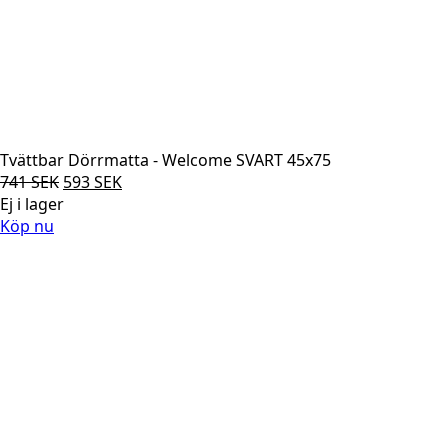
Tvättbar Dörrmatta - Welcome SVART 45x75
Det
Det
741
SEK
593
SEK
ursprungliga
nuvarande
Ej i lager
priset
priset
Köp nu
var:
är:
741 SEK.
593 SEK.