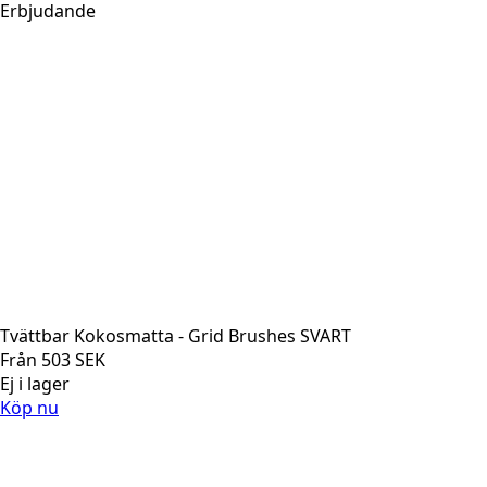
var:
är:
Erbjudande
504 SEK.
453 SEK.
Tvättbar Kokosmatta - Grid Brushes SVART
Från
503
SEK
Ej i lager
Köp nu