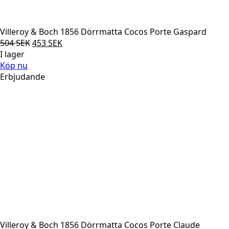
Villeroy & Boch 1856 Dörrmatta Cocos Porte Gaspard
Det
Det
504
SEK
453
SEK
ursprungliga
nuvarande
I lager
priset
priset
Köp nu
var:
är:
Erbjudande
504 SEK.
453 SEK.
Villeroy & Boch 1856 Dörrmatta Cocos Porte Claude