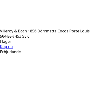
Villeroy & Boch 1856 Dörrmatta Cocos Porte Louis
Det
Det
504
SEK
453
SEK
ursprungliga
nuvarande
I lager
priset
priset
Köp nu
var:
är:
Erbjudande
504 SEK.
453 SEK.