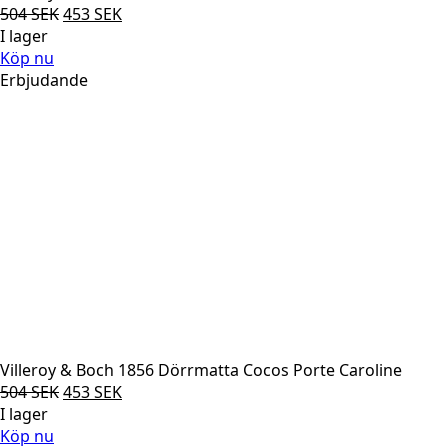
Det
Det
504
SEK
453
SEK
ursprungliga
nuvarande
I lager
priset
priset
Köp nu
var:
är:
Erbjudande
504 SEK.
453 SEK.
Villeroy & Boch 1856 Dörrmatta Cocos Porte Caroline
Det
Det
504
SEK
453
SEK
ursprungliga
nuvarande
I lager
priset
priset
Köp nu