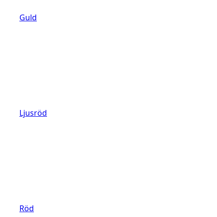
Guld
Ljusröd
Röd