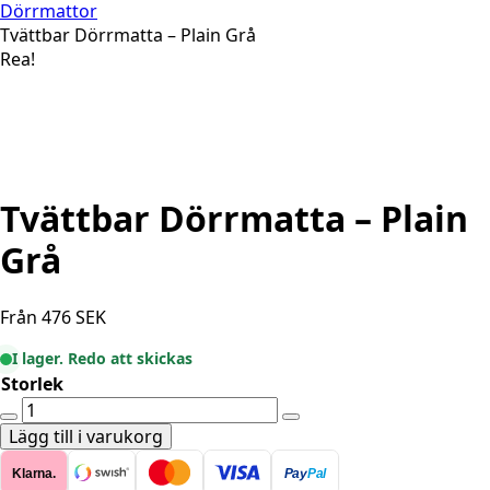
Dörrmattor
Tvättbar Dörrmatta – Plain Grå
Rea!
Tvättbar Dörrmatta – Plain
Grå
Från
476
SEK
I lager. Redo att skickas
Storlek
Tvättbar
Dörrmatta
Lägg till i varukorg
-
Klarna.
Pay
Pal
Plain