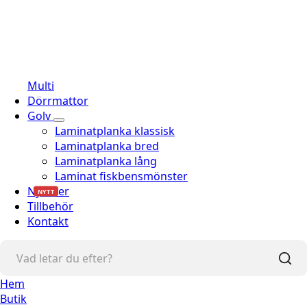
Multi
Dörrmattor
Golv
Laminatplanka klassisk
Laminatplanka bred
Laminatplanka lång
Laminat fiskbensmönster
Nyheter
NYTT
Tillbehör
Kontakt
Hem
Butik