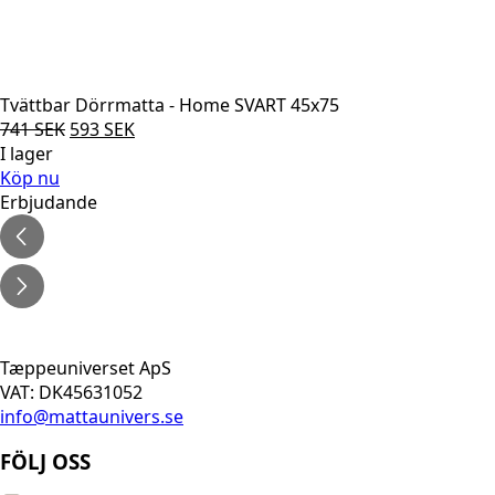
Tvättbar Dörrmatta - Home SVART 45x75
Det
Det
741
SEK
593
SEK
ursprungliga
nuvarande
I lager
priset
priset
Köp nu
var:
är:
Erbjudande
741 SEK.
593 SEK.
Tæppeuniverset ApS
VAT: DK45631052
info@mattaunivers.se
FÖLJ OSS