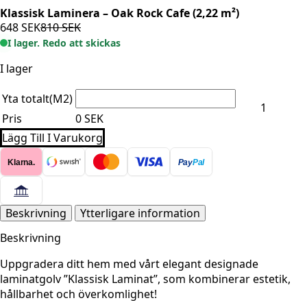
Klassisk Laminera – Oak Rock Cafe (2,22 m²)
648
SEK
810
SEK
Det
Det
I lager. Redo att skickas
ursprungliga
nuvarande
priset
priset
I lager
var:
är:
Klassisk
810 SEK.
648 SEK.
Yta totalt(M2)
Laminera
-
Pris
0
SEK
Oak
Rock
Lägg Till I Varukorg
Cafe
(2,22
Klarna.
Pay
Pal
m²)
mängd
Beskrivning
Ytterligare information
Beskrivning
Uppgradera ditt hem med vårt elegant designade
laminatgolv ”Klassisk Laminat”, som kombinerar estetik,
hållbarhet och överkomlighet!