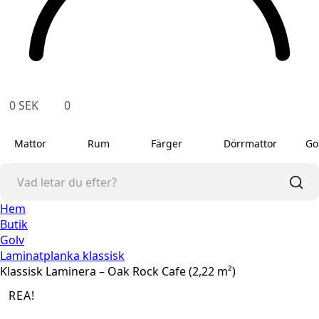
0
SEK
0
Mattor
Rum
Färger
Dörrmattor
Go
Hem
Butik
Golv
Laminatplanka klassisk
Klassisk Laminera – Oak Rock Cafe (2,22 m²)
REA!