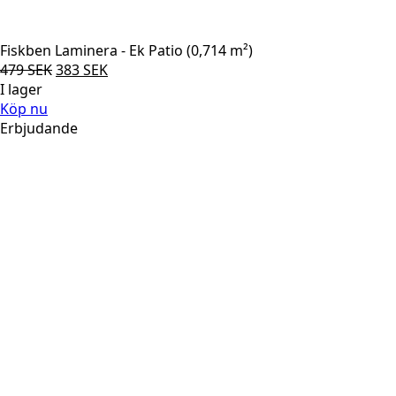
Fiskben Laminera - Ek Patio (0,714 m²)
Det
Det
479
SEK
383
SEK
ursprungliga
nuvarande
I lager
priset
priset
Köp nu
var:
är:
Erbjudande
479 SEK.
383 SEK.