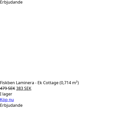
var:
är:
Erbjudande
479 SEK.
383 SEK.
Fiskben Laminera - Ek Cottage (0,714 m²)
Det
Det
479
SEK
383
SEK
ursprungliga
nuvarande
I lager
priset
priset
Köp nu
var:
är:
Erbjudande
479 SEK.
383 SEK.