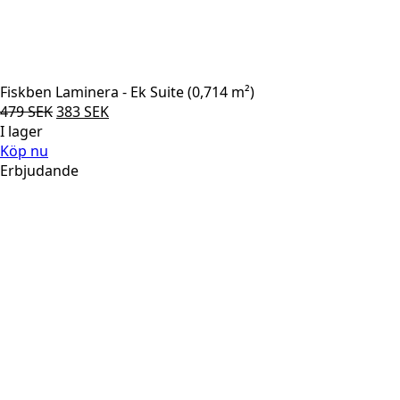
Fiskben Laminera - Ek Suite (0,714 m²)
Det
Det
479
SEK
383
SEK
ursprungliga
nuvarande
I lager
priset
priset
Köp nu
var:
är:
Erbjudande
479 SEK.
383 SEK.