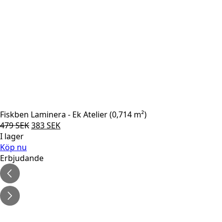
Fiskben Laminera - Ek Atelier (0,714 m²)
Det
Det
479
SEK
383
SEK
ursprungliga
nuvarande
I lager
priset
priset
Köp nu
var:
är:
Erbjudande
479 SEK.
383 SEK.