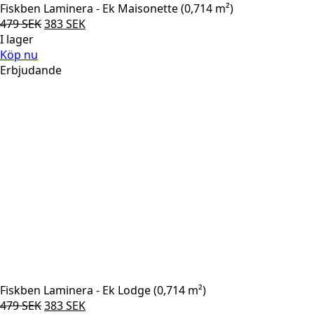
Fiskben Laminera - Ek Maisonette (0,714 m²)
Det
Det
479
SEK
383
SEK
ursprungliga
nuvarande
I lager
priset
priset
Köp nu
var:
är:
Erbjudande
479 SEK.
383 SEK.
Fiskben Laminera - Ek Lodge (0,714 m²)
Det
Det
479
SEK
383
SEK