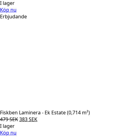
ursprungliga
nuvarande
I lager
priset
priset
Köp nu
var:
är:
Erbjudande
479 SEK.
383 SEK.
Fiskben Laminera - Ek Estate (0,714 m²)
Det
Det
479
SEK
383
SEK
ursprungliga
nuvarande
I lager
priset
priset
Köp nu