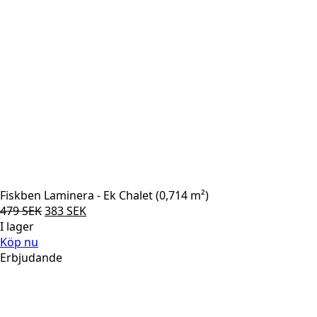
Fiskben Laminera - Ek Chalet (0,714 m²)
Det
Det
479
SEK
383
SEK
ursprungliga
nuvarande
I lager
priset
priset
Köp nu
var:
är:
Erbjudande
479 SEK.
383 SEK.