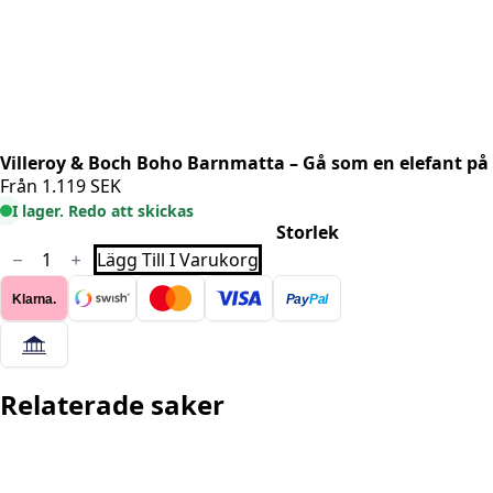
Villeroy & Boch Boho Barnmatta – Gå som en elefant på
Från
1.119
SEK
I lager. Redo att skickas
Storlek
Villeroy
Lägg Till I Varukorg
&
Boch
Klarna.
Pay
Pal
Boho
Barnmatta
–
Gå
som
en
Relaterade saker
elefant
på
regnfest
mängd