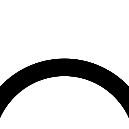
rrätt
Leveranstid på 3-8 vardagar
Över 10 000+ nöjda kunder