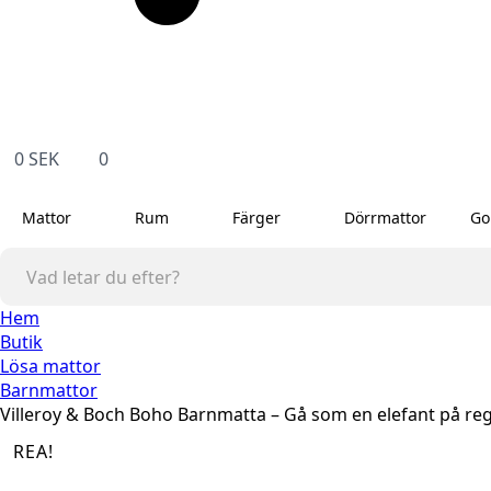
0
SEK
0
Mattor
Rum
Färger
Dörrmattor
Go
Hem
Butik
Lösa mattor
Barnmattor
Villeroy & Boch Boho Barnmatta – Gå som en elefant på re
REA!