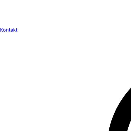
Kontakt
14 dagars full retu
Kontakt