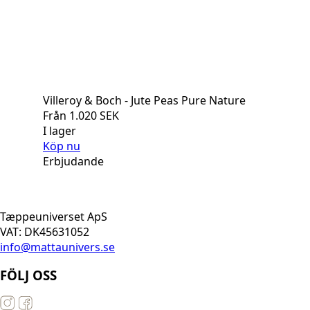
Villeroy & Boch - Jute Peas Pure Nature
Från
1.020
SEK
I lager
Köp nu
Erbjudande
Tæppeuniverset ApS
VAT: DK45631052
info@mattaunivers.se
FÖLJ OSS