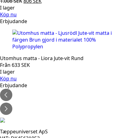
Det
Det
1.008
SEK
806
SEK
ursprungliga
nuvarande
I lager
priset
priset
Köp nu
var:
är:
Erbjudande
1.008 SEK.
806 SEK.
Utomhus matta - Liora Jute-vit Rund
Från
633
SEK
I lager
Köp nu
Erbjudande
Tæppeuniverset ApS