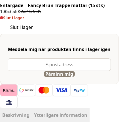
Enfärgade – Fancy Brun Trappe mattar (15 stk)
1.853
SEK
2.316
SEK
Det
Det
Slut i lager
ursprungliga
nuvarande
priset
priset
Slut i lager
var:
är:
2.316 SEK.
1.853 SEK.
Meddela mig när produkten finns i lager igen
Påminn mig
Klarna.
Pay
Pal
Beskrivning
Ytterligare information