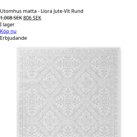
Utomhus matta - Liora Jute-Vit Rund
Det
Det
1.008
SEK
806
SEK
ursprungliga
nuvarande
I lager
priset
priset
Köp nu
var:
är:
Erbjudande
1.008 SEK.
806 SEK.