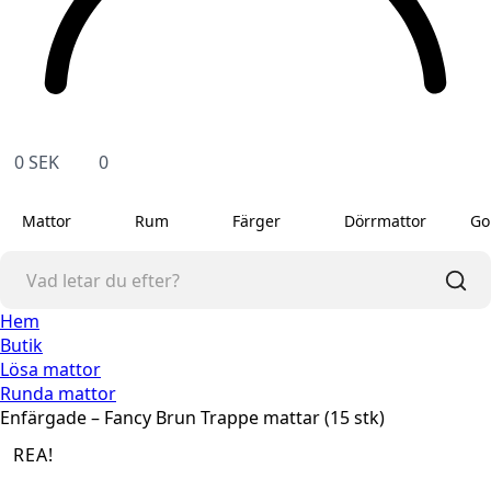
0
SEK
0
Mattor
Rum
Färger
Dörrmattor
Go
Hem
Butik
Lösa mattor
Runda mattor
Enfärgade – Fancy Brun Trappe mattar (15 stk)
REA!