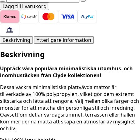
Clyde
Lägg till i varukorg
Vanti
Klarna.
Pay
Pal
-
Beige-
grå
mängd
Beskrivning
Ytterligare information
Beskrivning
Upptäck våra populära minimalistiska utomhus- och
inomhustäcken från Clyde-kollektionen!
Dessa vackra minimalistiska plattvävda mattor är
tillverkade av 100% polypropylen, vilket gör dem extremt
slitstarka och lätta att rengöra. Välj mellan olika färger och
mönster för att matcha din personliga stil och inredning.
Oavsett om det är vardagsrummet, terrassen eller hallen
kommer denna matta att skapa en atmosfär av mysighet
och liv.