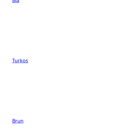
Blå
Turkos
Brun