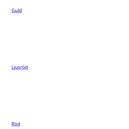
Guld
Ljusröd
Röd