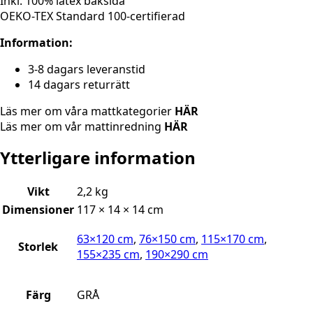
Inkl. 100% latex baksida
OEKO-TEX Standard 100-certifierad
Information:
3-8 dagars leveranstid
14 dagars returrätt
Läs mer om våra mattkategorier
HÄR
Läs mer om vår mattinredning
HÄR
Ytterligare information
Vikt
2,2 kg
Dimensioner
117 × 14 × 14 cm
63×120 cm
,
76×150 cm
,
115×170 cm
,
Storlek
155×235 cm
,
190×290 cm
Färg
GRÅ