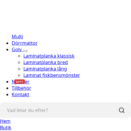
Multi
Dörrmattor
Golv
Laminatplanka klassisk
Laminatplanka bred
Laminatplanka lång
Laminat fiskbensmönster
Nyheter
NYTT
Tillbehör
Kontakt
Hem
Butik