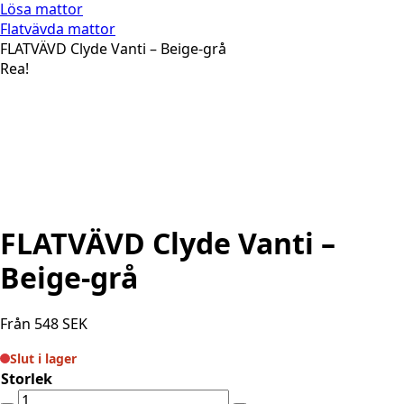
Lösa mattor
Flatvävda mattor
FLATVÄVD Clyde Vanti – Beige-grå
Rea!
FLATVÄVD Clyde Vanti –
Beige-grå
Från
548
SEK
Slut i lager
Storlek
FLATVÄVD