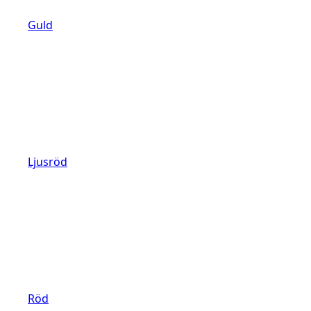
Guld
Ljusröd
Röd