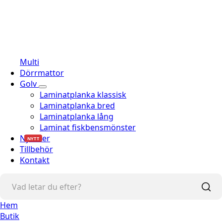
Multi
Dörrmattor
Golv
Laminatplanka klassisk
Laminatplanka bred
Laminatplanka lång
Laminat fiskbensmönster
Nyheter
NYTT
Tillbehör
Kontakt
Hem
Butik