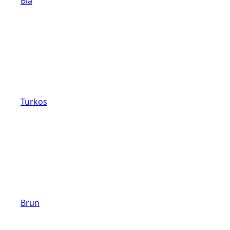
Blå
Turkos
Brun