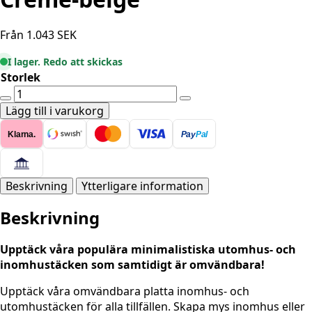
Från
1.043
SEK
I lager. Redo att skickas
Storlek
FLATVÄVD
Matta
Lägg till i varukorg
-
Klarna.
Pay
Pal
Trenzado
Crème-
beige
mängd
Beskrivning
Ytterligare information
Beskrivning
Upptäck våra populära minimalistiska utomhus- och
inomhustäcken som samtidigt är omvändbara!
Upptäck våra omvändbara platta inomhus- och
utomhustäcken för alla tillfällen. Skapa mys inomhus eller