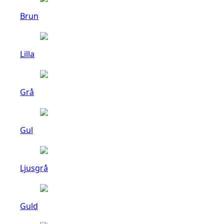
Brun
Lilla
Grå
Gul
Ljusgrå
Guld