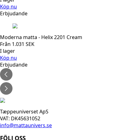
Köp nu
Erbjudande
Moderna matta - Helix 2201 Cream
Från
1.031
SEK
I lager
Köp nu
Erbjudande
Tæppeuniverset ApS
VAT: DK45631052
info@mattaunivers.se
FÖLJ OSS