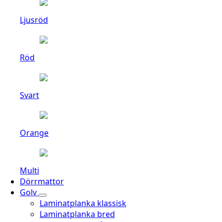
Ljusröd
Röd
Svart
Orange
Multi
Dörrmattor
Golv
Laminatplanka klassisk
Laminatplanka bred