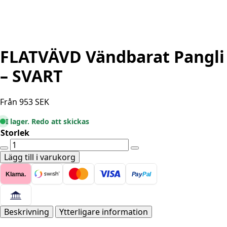
FLATVÄVD Vändbarat Pangli
– SVART
Från
953
SEK
I lager. Redo att skickas
Storlek
FLATVÄVD
Vändbarat
Lägg till i varukorg
Pangli
Klarna.
Pay
Pal
-
SVART
mängd
Beskrivning
Ytterligare information