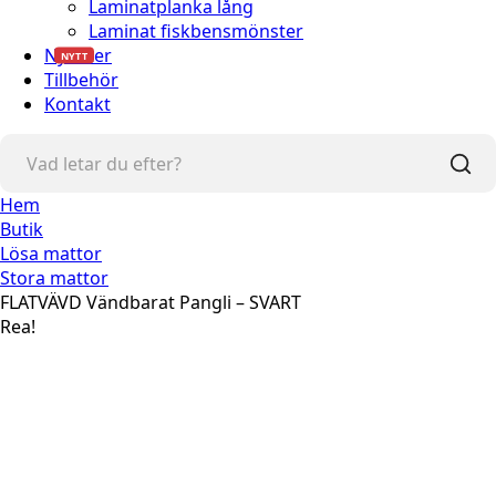
Laminatplanka lång
Laminat fiskbensmönster
Nyheter
NYTT
Tillbehör
Kontakt
Hem
Butik
Lösa mattor
Stora mattor
FLATVÄVD Vändbarat Pangli – SVART
Rea!