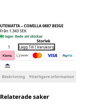
UTEMATTA – COMILLA 0887 BEIGE
Från
1.343
SEK
I lager. Redo att skickas
Storlek
UTEMATTA
Lägg Till I Varukorg
-
COMILLA
Klarna.
Pay
Pal
0887
BEIGE
mängd
Beskrivning
Ytterligare information
Relaterade saker