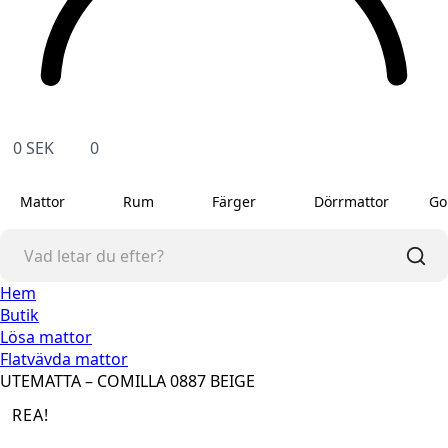
0
SEK
0
Mattor
Rum
Färger
Dörrmattor
Go
Hem
Butik
Lösa mattor
Flatvävda mattor
UTEMATTA – COMILLA 0887 BEIGE
REA!