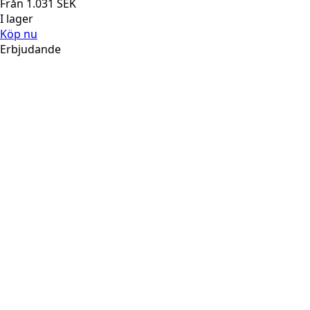
Från
1.031
SEK
I lager
Köp nu
Erbjudande