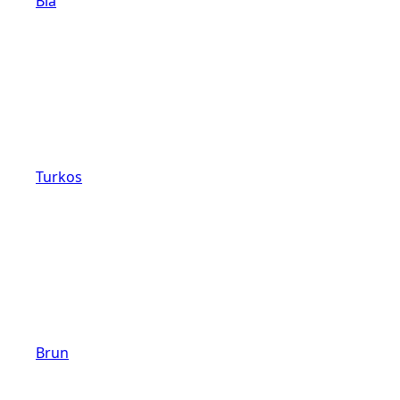
Blå
Turkos
Brun