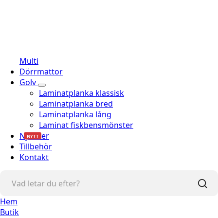
Multi
Dörrmattor
Golv
Laminatplanka klassisk
Laminatplanka bred
Laminatplanka lång
Laminat fiskbensmönster
Nyheter
NYTT
Tillbehör
Kontakt
Hem
Butik