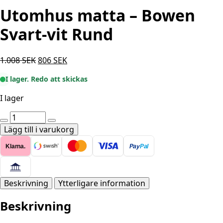
Utomhus matta – Bowen
Svart-vit Rund
Det
Det
1.008
SEK
806
SEK
ursprungliga
nuvarande
I lager. Redo att skickas
priset
priset
var:
är:
I lager
1.008 SEK.
806 SEK.
Utomhus
matta
Lägg till i varukorg
-
Klarna.
Pay
Pal
Bowen
Svart-
vit
Rund
Beskrivning
Ytterligare information
mängd
Beskrivning