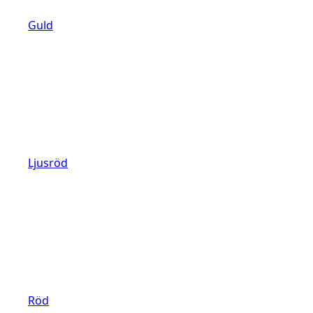
Guld
Ljusröd
Röd