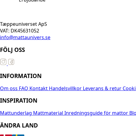
Tæppeuniverset ApS
VAT: DK45631052
info@mattaunivers.se
FÖLJ OSS
INFORMATION
Om oss
FAQ
Kontakt
Handelsvillkor
Leverans & retur
Cooki
INSPIRATION
Mattunderlag
Mattmaterial
Inredningsguide för mattor
Bl
ÄNDRA LAND