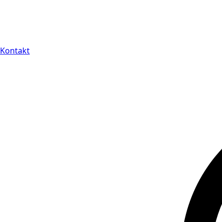
Kontakt
14 dagars full retu
Kontakt