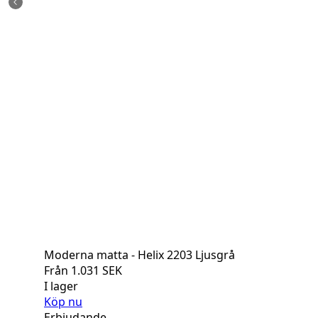
Moderna matta - Helix 2203 Ljusgrå
Från
1.031
SEK
I lager
Köp nu
Erbjudande