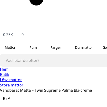
0
SEK
0
Mattor
Rum
Färger
Dörrmattor
Go
Hem
Butik
Lösa mattor
Stora mattor
Vändbarat Matta – Twin Supreme Palma Blå-crème
REA!