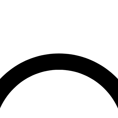
rrätt
Leveranstid på 3-8 vardagar
Över 10 000+ nöjda kunder