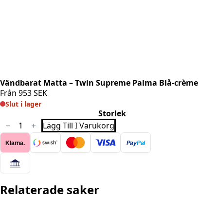
Vändbarat Matta – Twin Supreme Palma Blå-crème
Från
953
SEK
Slut i lager
Storlek
Vändbarat
Lägg Till I Varukorg
Matta
-
Klarna.
Pay
Pal
Twin
Supreme
Palma
Blå-
crème
mängd
Relaterade saker