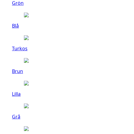
Grön
Blå
Turkos
Brun
Lilla
Grå