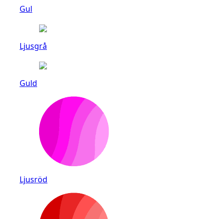
Gul
Ljusgrå
Guld
Ljusröd