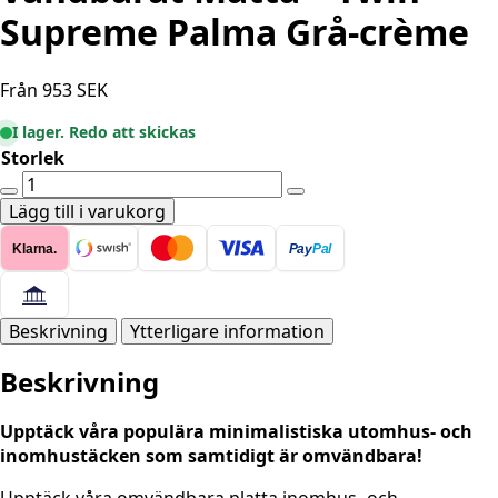
Supreme Palma Grå-crème
Från
953
SEK
I lager. Redo att skickas
Storlek
Vändbarat
Matta
Lägg till i varukorg
-
Klarna.
Pay
Pal
Twin
Supreme
Palma
Grå-
Beskrivning
Ytterligare information
crème
Beskrivning
mängd
Upptäck våra populära minimalistiska utomhus- och
inomhustäcken som samtidigt är omvändbara!