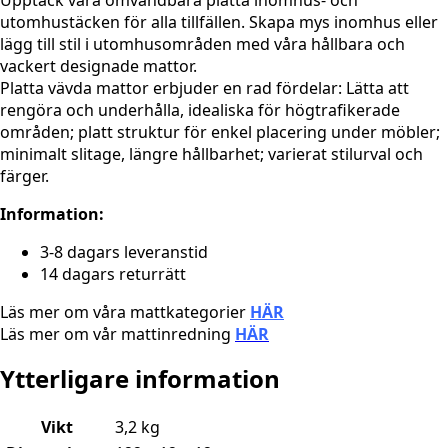
Upptäck våra omvändbara platta inomhus- och
utomhustäcken för alla tillfällen. Skapa mys inomhus eller
lägg till stil i utomhusområden med våra hållbara och
vackert designade mattor.
Platta vävda mattor erbjuder en rad fördelar: Lätta att
rengöra och underhålla, idealiska för högtrafikerade
områden; platt struktur för enkel placering under möbler;
minimalt slitage, längre hållbarhet; varierat stilurval och
färger.
Information:
3-8 dagars leveranstid
14 dagars returrätt
Läs mer om våra mattkategorier
HÄR
Läs mer om vår mattinredning
HÄR
Ytterligare information
Vikt
3,2 kg