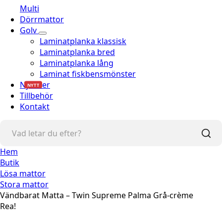
Multi
Dörrmattor
Golv
Laminatplanka klassisk
Laminatplanka bred
Laminatplanka lång
Laminat fiskbensmönster
Nyheter
NYTT
Tillbehör
Kontakt
Hem
Butik
Lösa mattor
Stora mattor
Vändbarat Matta – Twin Supreme Palma Grå-crème
Rea!