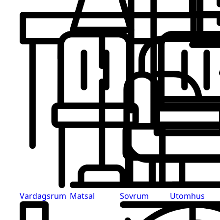
Vardagsrum
Matsal
Sovrum
Utomhus