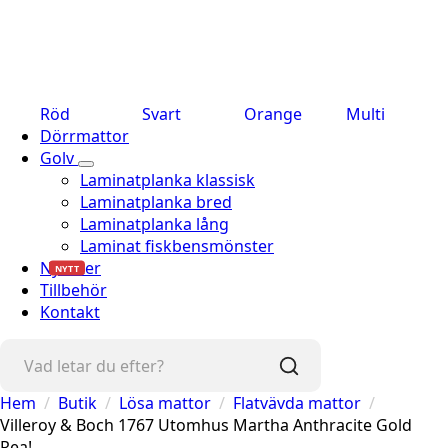
Röd
Svart
Orange
Multi
Dörrmattor
Golv
Laminatplanka klassisk
Laminatplanka bred
Laminatplanka lång
Laminat fiskbensmönster
Nyheter
NYTT
Tillbehör
Kontakt
Hem
Butik
Lösa mattor
Flatvävda mattor
Villeroy & Boch 1767 Utomhus Martha Anthracite Gold
Rea!