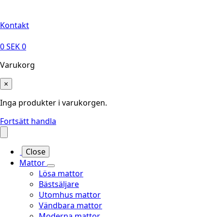
Leveranstid på 3-8 vardagar
Kontakt
0
SEK
0
Varukorg
×
Inga produkter i varukorgen.
Fortsätt handla
Close
Mattor
Lösa mattor
Bästsäljare
Utomhus mattor
Vändbara mattor
Moderna mattor