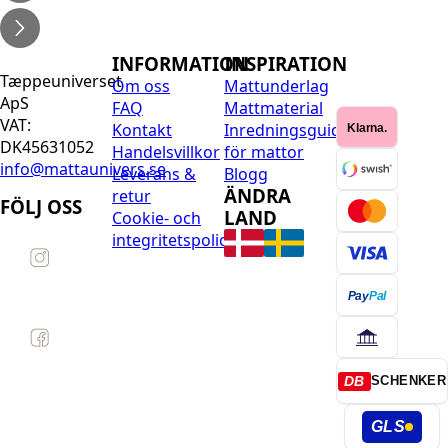
INFORMATION
INSPIRATION
Tæppeuniverset
Om oss
Mattunderlag
ApS
FAQ
Mattmaterial
VAT:
Kontakt
Inredningsguide
Klarna.
DK45631052
Handelsvillkor
för mattor
info@mattaunivers.se
Leverans &
Blogg
ÄNDRA
retur
FÖLJ OSS
LAND
Cookie- och
integritetspolicy
Pay
Pal
DB
SCHENKER
GLS