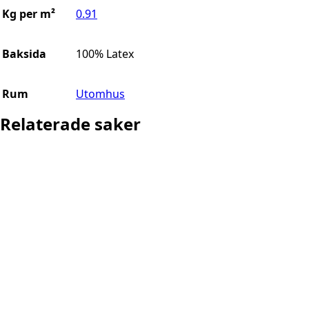
Kg per m²
0.91
Baksida
100% Latex
Rum
Utomhus
Relaterade saker