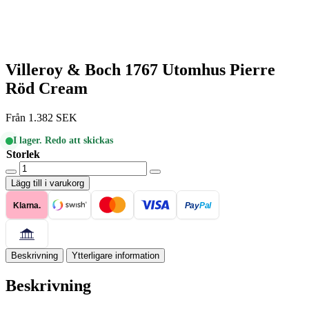
Villeroy & Boch 1767 Utomhus Pierre
Röd Cream
Från
1.382
SEK
I lager. Redo att skickas
Storlek
Villeroy
&
Lägg till i varukorg
Boch
1767
Klarna.
Pay
Pal
Utomhus
Pierre
Röd
Cream
Beskrivning
Ytterligare information
mängd
Beskrivning