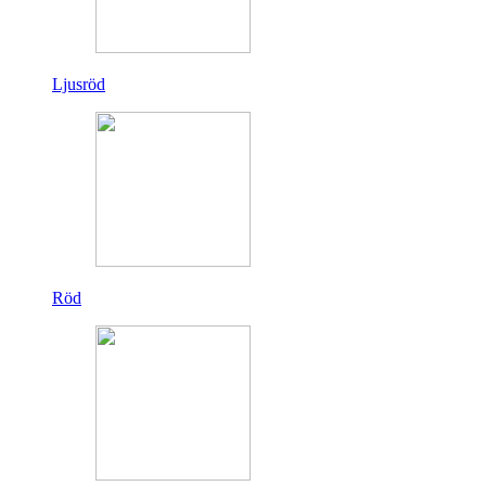
Ljusröd
Röd