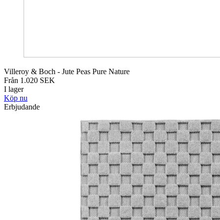
Villeroy & Boch - Jute Peas Pure Nature
Från
1.020
SEK
I lager
Köp nu
Erbjudande