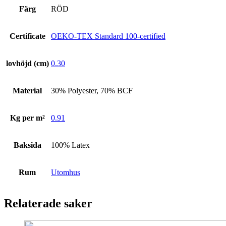
Färg
RÖD
Certificate
OEKO-TEX Standard 100-certified
lovhöjd (cm)
0.30
Material
30% Polyester, 70% BCF
Kg per m²
0.91
Baksida
100% Latex
Rum
Utomhus
Relaterade saker