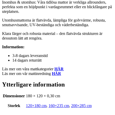
Inomhus & utomhus: Våra tidlösa mattor är verkliga allrounders,
perfekta som en höjdpunkt i vardagsrummet eller en blickfångare på
uteplatsen.
Utomhusmattorna är flatvävda, lämpliga för golvvärme, robusta,
smutsavvisande, UV-beständiga och väderbeständiga.
Klara färger och robusta material – den flatvävda strukturen är
dessutom lätt att rengöra.
Information:
3-8 dagars leveranstid
14 dagars returrätt
Läs mer om våra mattkategorier
HÄR
Läs mer om vår mattinredning
HÄR
Ytterligare information
Dimensioner
180 × 120 × 0,30 cm
Storlek
120×180 cm
,
160×235 cm
,
200×285 cm