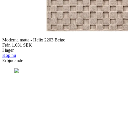
Moderna matta - Helix 2203 Beige
Från
1.031
SEK
I lager
Köp nu
Erbjudande