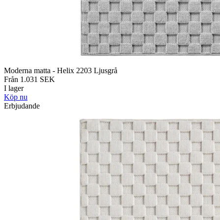
Moderna matta - Helix 2203 Ljusgrå
Från
1.031
SEK
I lager
Köp nu
Erbjudande