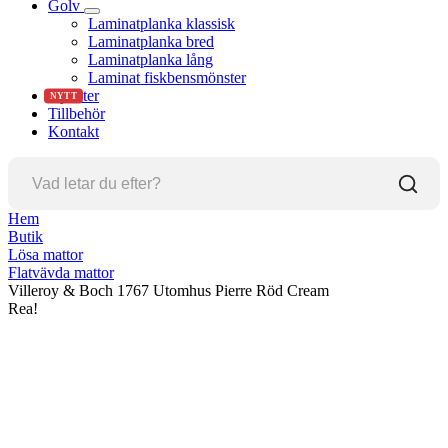
Golv
Laminatplanka klassisk
Laminatplanka bred
Laminatplanka lång
Laminat fiskbensmönster
Nyheter
NYTT
Tillbehör
Kontakt
Hem
Butik
Lösa mattor
Flatvävda mattor
Villeroy & Boch 1767 Utomhus Pierre Röd Cream
Rea!