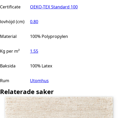
Certificate
OEKO-TEX Standard 100
lovhöjd (cm)
0.80
Material
100% Polypropylen
Kg per m²
1.55
Baksida
100% Latex
Rum
Utomhus
Relaterade saker