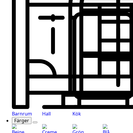
Barnrum
Hall
Kök
Färger
Beige
Creme
Grön
Blå