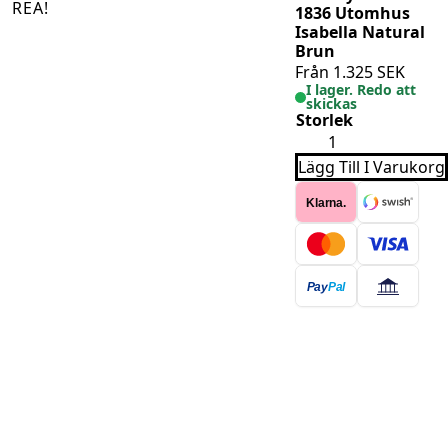
REA!
1836 Utomhus
Isabella Natural
Brun
Från
1.325
SEK
I lager. Redo att
skickas
Storlek
Villeroy
&
Lägg Till I Varukorg
Boch
1836
Utomhus
Klarna.
Isabella
Natural
Brun
mängd
Pay
Pal