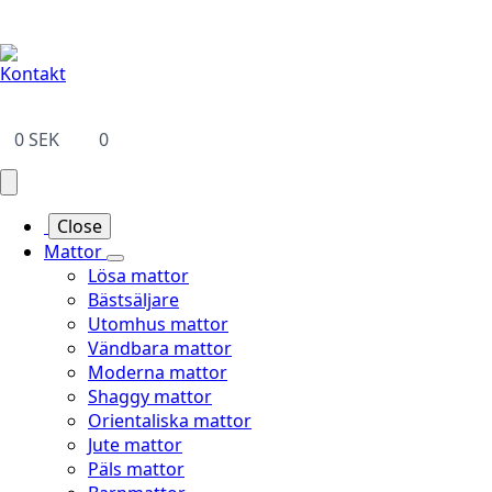
Leveranstid på 3-8 vardagar
Kontakt
0
SEK
0
Close
Mattor
Lösa mattor
Bästsäljare
Utomhus mattor
Vändbara mattor
Moderna mattor
Shaggy mattor
Orientaliska mattor
Jute mattor
Päls mattor