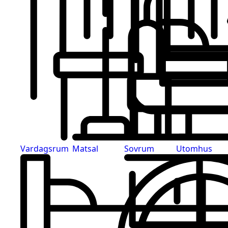
Vardagsrum
Matsal
Sovrum
Utomhus