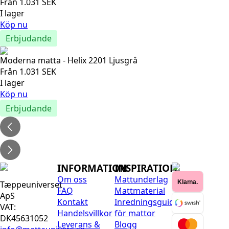
Från
1.031
SEK
I lager
Köp nu
Erbjudande
Moderna matta - Helix 2201 Ljusgrå
Från
1.031
SEK
I lager
Köp nu
Erbjudande
INFORMATION
INSPIRATION
Om oss
Mattunderlag
Klarna.
Tæppeuniverset
FAQ
Mattmaterial
ApS
Kontakt
Inredningsguide
VAT:
Handelsvillkor
för mattor
DK45631052
Leverans &
Blogg