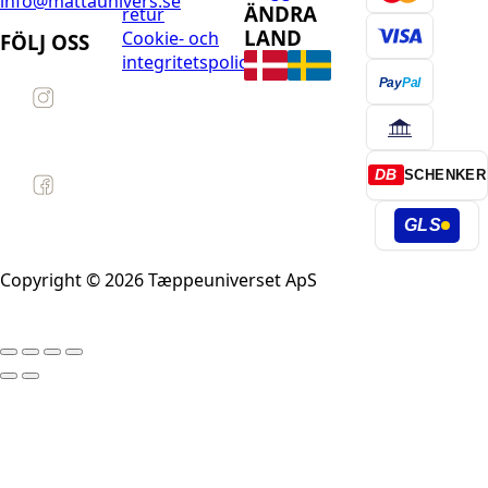
info@mattaunivers.se
ÄNDRA
retur
LAND
Cookie- och
FÖLJ OSS
integritetspolicy
Pay
Pal
DB
SCHENKER
GLS
Copyright © 2026 Tæppeuniverset ApS