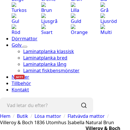
Turkos
Brun
Lilla
Grå
Gul
Ljusgrå
Guld
Ljusröd
Röd
Svart
Orange
Multi
Dörrmattor
Golv
Laminatplanka klassisk
Laminatplanka bred
Laminatplanka lång
Laminat fiskbensmönster
Nyheter
NYTT
Tillbehör
Kontakt
Hem
Butik
Lösa mattor
Flatvävda mattor
Villeroy & Boch 1836 Utomhus Isabella Natural Brun
Villeroy & Boch