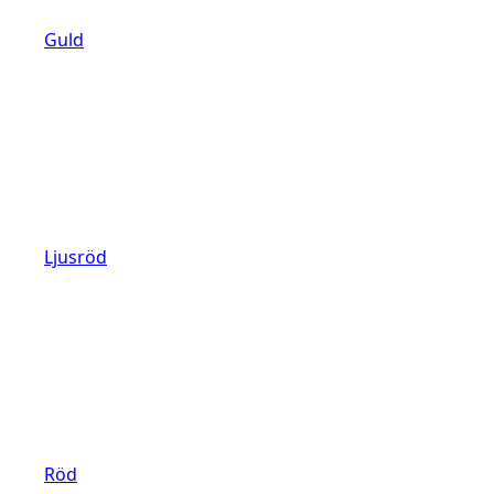
Guld
Ljusröd
Röd