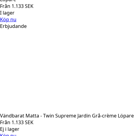
Från
1.133
SEK
I lager
Köp nu
Erbjudande
Vändbarat Matta - Twin Supreme Jardin Grå-crème Löpare
Från
1.133
SEK
Ej i lager
Köp nu