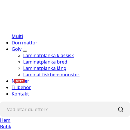
Multi
Dörrmattor
Golv
Laminatplanka klassisk
Laminatplanka bred
Laminatplanka lång
Laminat fiskbensmönster
Nyheter
NYTT
Tillbehör
Kontakt
Hem
Butik