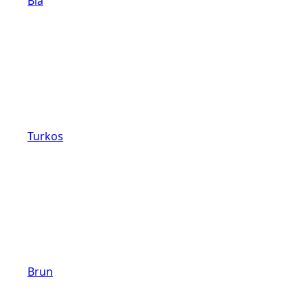
Blå
Turkos
Brun