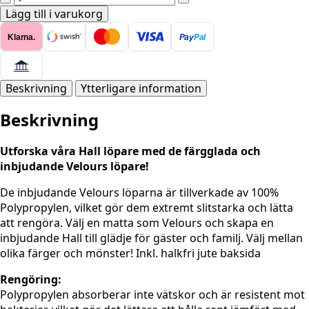
Band
Lägg till i varukorg
Löpare
Klarna.
Pay
Pal
-
Beige
mängd
Beskrivning
Ytterligare information
Beskrivning
Utforska våra Hall löpare med de färgglada och
inbjudande Velours löpare!
De inbjudande Velours löparna är tillverkade av 100%
Polypropylen, vilket gör dem extremt slitstarka och lätta
att rengöra. Välj en matta som Velours och skapa en
inbjudande Hall till glädje för gäster och familj. Välj mellan
olika färger och mönster! Inkl. halkfri jute baksida
Rengöring:
Polypropylen absorberar inte vätskor och är resistent mot