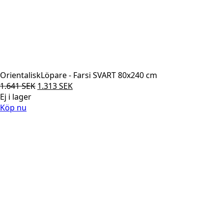
OrientaliskLöpare - Farsi SVART 80x240 cm
Det
Det
1.641
SEK
1.313
SEK
ursprungliga
nuvarande
Ej i lager
priset
priset
Köp nu
var:
är:
1.641 SEK.
1.313 SEK.