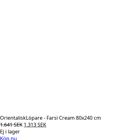
OrientaliskLöpare - Farsi Cream 80x240 cm
Det
Det
1.641
SEK
1.313
SEK
ursprungliga
nuvarande
Ej i lager
priset
priset
Köp nu