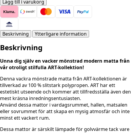
Matta
Lägg till i varukorg
-
Klarna.
Pay
Pal
1121
ROSE
mängd
Beskrivning
Ytterligare information
Beskrivning
Unna dig själv en vacker mönstrad modern matta från
vår otroligt stilfulla ART-kollektion!
Denna vackra mönstrade matta från ART-kollektionen är
tillverkad av 100 % slitstark polypropen. ART har ett
estetiskt utseende och kommer att tillfredsställa även den
mest kräsna inredningsentusiasten.
Använd dessa mattor i vardagsrummet, hallen, matsalen
eller sovrummet för att skapa en mysig atmosfär och inte
minst ett vackert rum.
Dessa mattor är särskilt lämpade för golvvärme tack vare