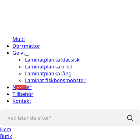
Multi
Dörrmattor
Golv
Laminatplanka klassisk
Laminatplanka bred
Laminatplanka lång
Laminat fiskbensmönster
Nyheter
NYTT
Tillbehör
Kontakt
Hem
Butik