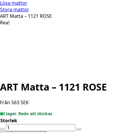
Lösa mattor
Stora mattor
ART Matta – 1121 ROSE
Rea!
ART Matta – 1121 ROSE
Från
563
SEK
I lager. Redo att skickas
Storlek
ART