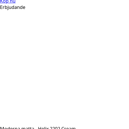
Köp nu
Erbjudande
Moderna matta - Helix 2202 Cream