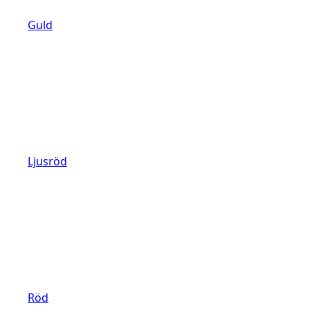
Guld
Ljusröd
Röd