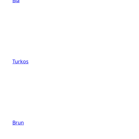
Blå
Turkos
Brun