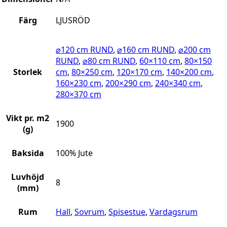
Färg
LJUSRÖD
⌀120 cm RUND
,
⌀160 cm RUND
,
⌀200 cm
RUND
,
⌀80 cm RUND
,
60×110 cm
,
80×150
Storlek
cm
,
80×250 cm
,
120×170 cm
,
140×200 cm
,
160×230 cm
,
200×290 cm
,
240×340 cm
,
280×370 cm
Vikt pr. m2
1900
(g)
Baksida
100% Jute
Luvhöjd
8
(mm)
Rum
Hall
,
Sovrum
,
Spisestue
,
Vardagsrum