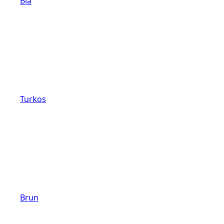
Blå
Turkos
Brun