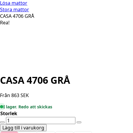
Lösa mattor
Stora mattor
CASA 4706 GRÅ
Rea!
CASA 4706 GRÅ
Från
863
SEK
I lager. Redo att skickas
Storlek
CASA
4706
Lägg till i varukorg