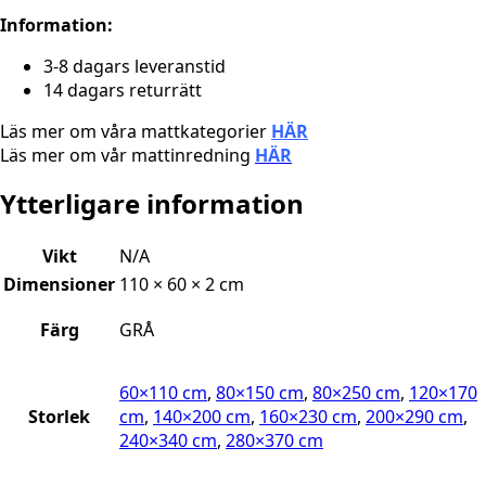
Information:
3-8 dagars leveranstid
14 dagars returrätt
Läs mer om våra mattkategorier
HÄR
Läs mer om vår mattinredning
HÄR
Ytterligare information
Vikt
N/A
Dimensioner
110 × 60 × 2 cm
Färg
GRÅ
60×110 cm
,
80×150 cm
,
80×250 cm
,
120×170
Storlek
cm
,
140×200 cm
,
160×230 cm
,
200×290 cm
,
240×340 cm
,
280×370 cm