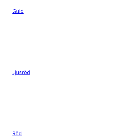
Guld
Ljusröd
Röd