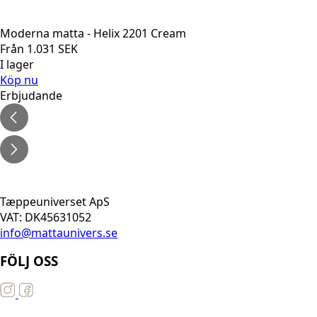
Moderna matta - Helix 2201 Cream
Från
1.031
SEK
I lager
Köp nu
Erbjudande
Tæppeuniverset ApS
VAT: DK45631052
info@mattaunivers.se
FÖLJ OSS