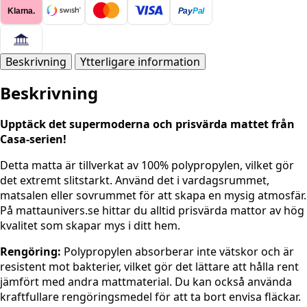
GRÅ
Klarna.
Pay
Pal
mängd
Beskrivning
Ytterligare information
Beskrivning
Upptäck det supermoderna och prisvärda mattet från
Casa-serien!
Detta matta är tillverkat av 100% polypropylen, vilket gör
det extremt slitstarkt. Använd det i vardagsrummet,
matsalen eller sovrummet för att skapa en mysig atmosfär.
På mattaunivers.se hittar du alltid prisvärda mattor av hög
kvalitet som skapar mys i ditt hem.
Rengöring:
Polypropylen absorberar inte vätskor och är
resistent mot bakterier, vilket gör det lättare att hålla rent
jämfört med andra mattmaterial. Du kan också använda
kraftfullare rengöringsmedel för att ta bort envisa fläckar.