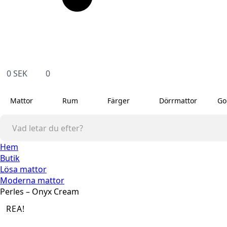
0
SEK
0
Mattor
Rum
Färger
Dörrmattor
Go
Hem
Butik
Lösa mattor
Moderna mattor
Perles – Onyx Cream
REA!