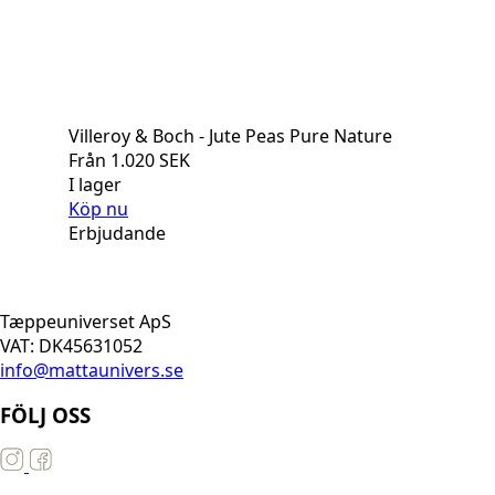
Villeroy & Boch - Jute Peas Pure Nature
Från
1.020
SEK
I lager
Köp nu
Erbjudande
Tæppeuniverset ApS
VAT: DK45631052
info@mattaunivers.se
FÖLJ OSS