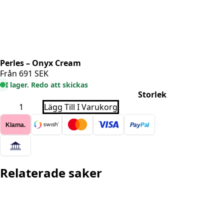
Perles – Onyx Cream
Från
691
SEK
I lager. Redo att skickas
Storlek
Perles
Lägg Till I Varukorg
-
Onyx
Klarna.
Pay
Pal
Cream
mängd
Relaterade saker