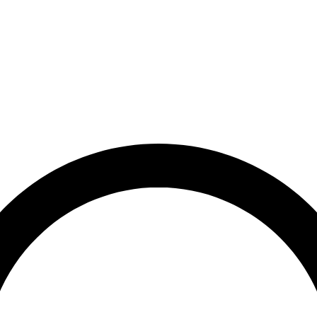
rrätt
Leveranstid på 3-8 vardagar
Över 10 000+ nöjda kunder