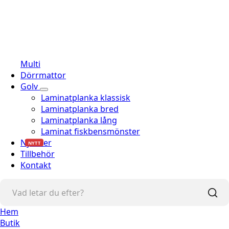
Multi
Dörrmattor
Golv
Laminatplanka klassisk
Laminatplanka bred
Laminatplanka lång
Laminat fiskbensmönster
Nyheter
NYTT
Tillbehör
Kontakt
Hem
Butik