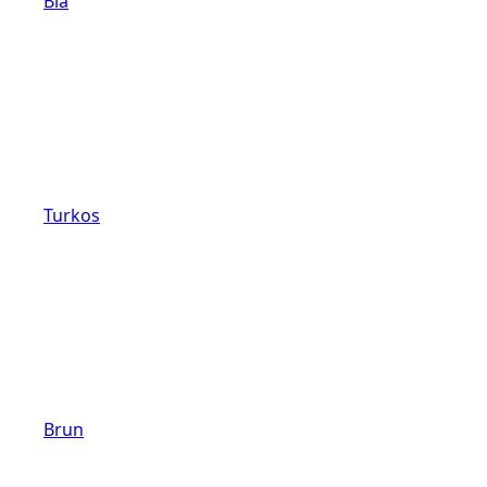
Blå
Turkos
Brun