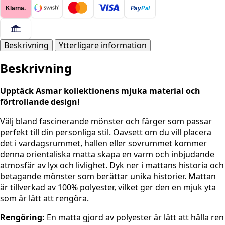
Mariam
Klarna.
Pay
Pal
RÖD
mängd
Beskrivning
Ytterligare information
Beskrivning
Upptäck Asmar kollektionens mjuka material och
förtrollande design!
Välj bland fascinerande mönster och färger som passar
perfekt till din personliga stil. Oavsett om du vill placera
det i vardagsrummet, hallen eller sovrummet kommer
denna orientaliska matta skapa en varm och inbjudande
atmosfär av lyx och livlighet. Dyk ner i mattans historia och
betagande mönster som berättar unika historier. Mattan
är tillverkad av 100% polyester, vilket ger den en mjuk yta
som är lätt att rengöra.
Rengöring:
En matta gjord av polyester är lätt att hålla ren