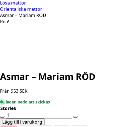
Lösa mattor
Orientaliska mattor
Asmar – Mariam RÖD
Rea!
Asmar – Mariam RÖD
Från
953
SEK
I lager. Redo att skickas
Storlek
Asmar
-
Lägg till i varukorg