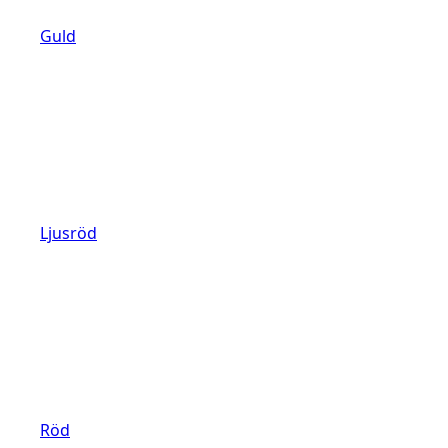
Guld
Ljusröd
Röd