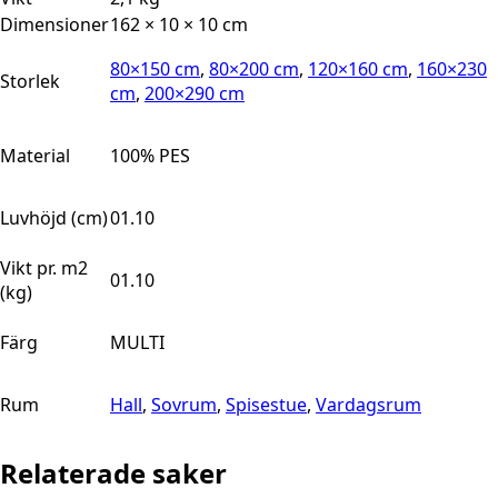
Dimensioner
162 × 10 × 10 cm
80×150 cm
,
80×200 cm
,
120×160 cm
,
160×230
Storlek
cm
,
200×290 cm
Material
100% PES
Luvhöjd (cm)
01.10
Vikt pr. m2
01.10
(kg)
Färg
MULTI
Rum
Hall
,
Sovrum
,
Spisestue
,
Vardagsrum
Relaterade saker