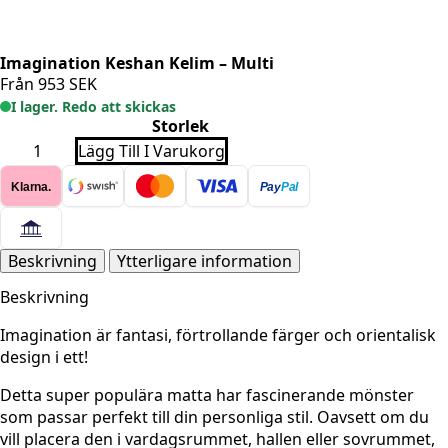
Imagination Keshan Kelim – Multi
Från
953
SEK
I lager. Redo att skickas
Storlek
Imagination
Lägg Till I Varukorg
Keshan
Kelim
Klarna.
Pay
Pal
-
Multi
mängd
Beskrivning
Ytterligare information
Beskrivning
Imagination är fantasi, förtrollande färger och orientalisk
design i ett!
Detta super populära matta har fascinerande mönster
som passar perfekt till din personliga stil. Oavsett om du
vill placera den i vardagsrummet, hallen eller sovrummet,