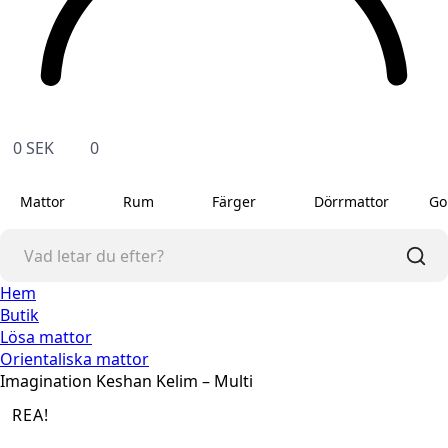
0
SEK
0
Mattor
Rum
Färger
Dörrmattor
Go
Hem
Butik
Lösa mattor
Orientaliska mattor
Imagination Keshan Kelim – Multi
REA!