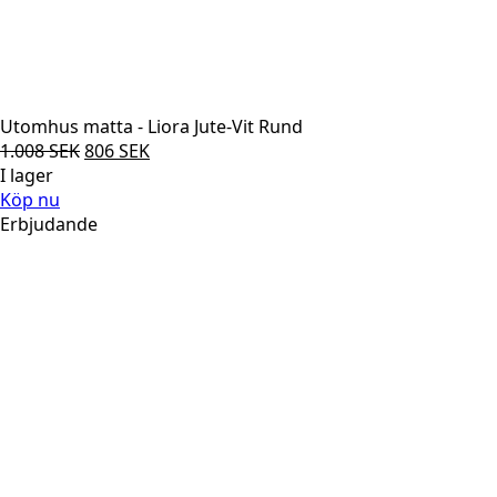
Utomhus matta - Liora Jute-Vit Rund
Det
Det
1.008
SEK
806
SEK
ursprungliga
nuvarande
I lager
priset
priset
Köp nu
var:
är:
Erbjudande
1.008 SEK.
806 SEK.