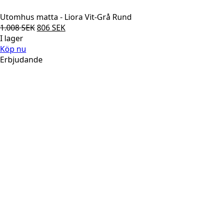
Utomhus matta - Liora Vit-Grå Rund
Det
Det
1.008
SEK
806
SEK
ursprungliga
nuvarande
I lager
priset
priset
Köp nu
var:
är:
Erbjudande
1.008 SEK.
806 SEK.