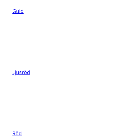
Guld
Ljusröd
Röd