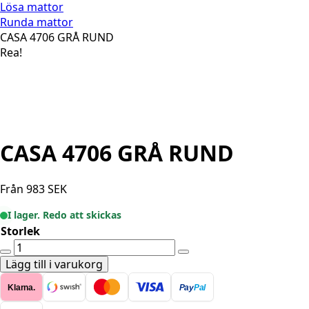
Lösa mattor
Runda mattor
CASA 4706 GRÅ RUND
Rea!
CASA 4706 GRÅ RUND
Från
983
SEK
I lager. Redo att skickas
Storlek
CASA
4706
Lägg till i varukorg
GRÅ
Klarna.
Pay
Pal
RUND
mängd