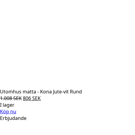
Utomhus matta - Kona Jute-vit Rund
Det
Det
1.008
SEK
806
SEK
ursprungliga
nuvarande
I lager
priset
priset
Köp nu
var:
är:
Erbjudande
1.008 SEK.
806 SEK.