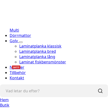
Multi
Dörrmattor
Golv
Laminatplanka klassisk
Laminatplanka bred
Laminatplanka lång
Laminat fiskbensmönster
Nyheter
NYTT
Tillbehör
Kontakt
Hem
Butik