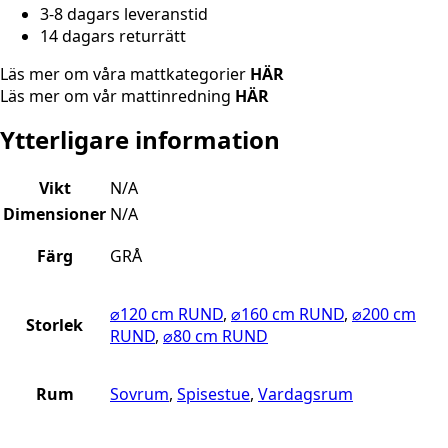
3-8 dagars leveranstid
14 dagars returrätt
Läs mer om våra mattkategorier
HÄR
Läs mer om vår mattinredning
HÄR
Ytterligare information
Vikt
N/A
Dimensioner
N/A
Färg
GRÅ
⌀120 cm RUND
,
⌀160 cm RUND
,
⌀200 cm
Storlek
RUND
,
⌀80 cm RUND
Rum
Sovrum
,
Spisestue
,
Vardagsrum