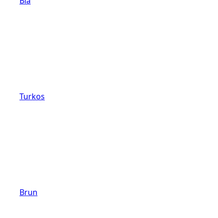
Blå
Turkos
Brun