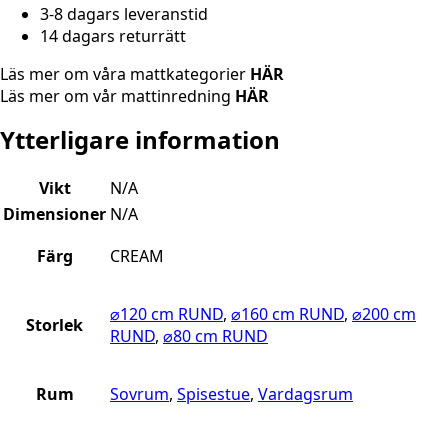
3-8 dagars leveranstid
14 dagars returrätt
Läs mer om våra mattkategorier
HÄR
Läs mer om vår mattinredning
HÄR
Ytterligare information
Vikt
N/A
Dimensioner
N/A
Färg
CREAM
⌀120 cm RUND
,
⌀160 cm RUND
,
⌀200 cm
Storlek
RUND
,
⌀80 cm RUND
Rum
Sovrum
,
Spisestue
,
Vardagsrum