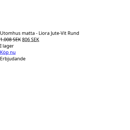
Utomhus matta - Liora Jute-Vit Rund
Det
Det
1.008
SEK
806
SEK
ursprungliga
nuvarande
I lager
priset
priset
Köp nu
var:
är:
Erbjudande
1.008 SEK.
806 SEK.