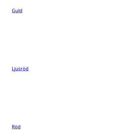
Guld
Ljusröd
Röd