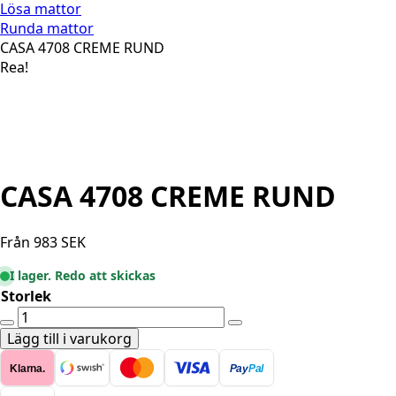
Lösa mattor
Runda mattor
CASA 4708 CREME RUND
Rea!
CASA 4708 CREME RUND
Från
983
SEK
I lager. Redo att skickas
Storlek
CASA
4708
Lägg till i varukorg
CREME
Klarna.
Pay
Pal
RUND
mängd