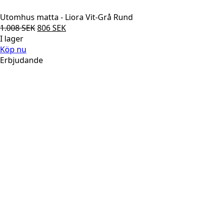
Utomhus matta - Liora Vit-Grå Rund
Det
Det
1.008
SEK
806
SEK
ursprungliga
nuvarande
I lager
priset
priset
Köp nu
var:
är:
Erbjudande
1.008 SEK.
806 SEK.