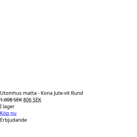
Utomhus matta - Kona Jute-vit Rund
Det
Det
1.008
SEK
806
SEK
ursprungliga
nuvarande
I lager
priset
priset
Köp nu
var:
är:
Erbjudande
1.008 SEK.
806 SEK.