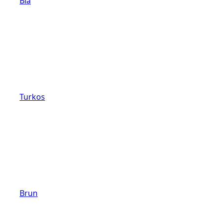
Blå
Turkos
Brun