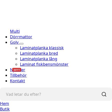
Multi
Dörrmattor
Golv
Laminatplanka klassisk
Laminatplanka bred
Laminatplanka lång
Laminat fiskbensmönster
Nyheter
NYTT
Tillbehör
Kontakt
Hem
Butik