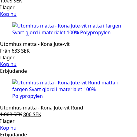
1.008
SEK
I lager
Köp nu
Utomhus matta - Kona Jute-vit
Från
633
SEK
I lager
Köp nu
Erbjudande
Utomhus matta - Kona Jute-vit Rund
Det
Det
1.008
SEK
806
SEK
ursprungliga
nuvarande
I lager
priset
priset
Köp nu
var:
är:
Erbjudande