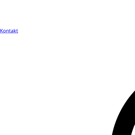
Kontakt
14 dagars full retu
Kontakt