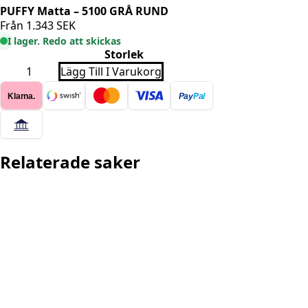
PUFFY Matta – 5100 GRÅ RUND
Från
1.343
SEK
I lager. Redo att skickas
Storlek
PUFFY
Lägg Till I Varukorg
Matta
-
Klarna.
Pay
Pal
5100
GRÅ
RUND
mängd
Relaterade saker