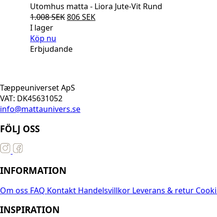
Utomhus matta - Liora Jute-Vit Rund
Det
Det
1.008
SEK
806
SEK
ursprungliga
nuvarande
I lager
priset
priset
Köp nu
var:
är:
Erbjudande
1.008 SEK.
806 SEK.
Tæppeuniverset ApS
VAT: DK45631052
info@mattaunivers.se
FÖLJ OSS
INFORMATION
Om oss
FAQ
Kontakt
Handelsvillkor
Leverans & retur
Cooki
INSPIRATION