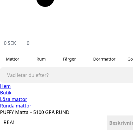
0
SEK
0
Mattor
Rum
Färger
Dörrmattor
Go
Hem
Butik
Lösa mattor
Runda mattor
PUFFY Matta – 5100 GRÅ RUND
REA!
Beskrivni