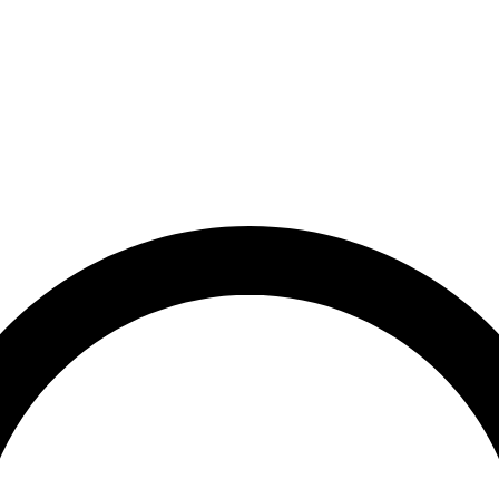
rrätt
Leveranstid på 3-8 vardagar
Över 10 000+ nöjda kunder