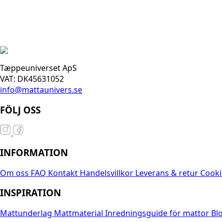
Tæppeuniverset ApS
VAT: DK45631052
info@mattaunivers.se
FÖLJ OSS
INFORMATION
Om oss
FAQ
Kontakt
Handelsvillkor
Leverans & retur
Cooki
INSPIRATION
Mattunderlag
Mattmaterial
Inredningsguide för mattor
Bl