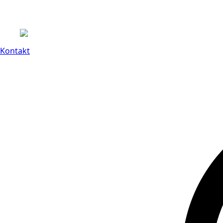
Kontakt
14 dagars full retu
Kontakt