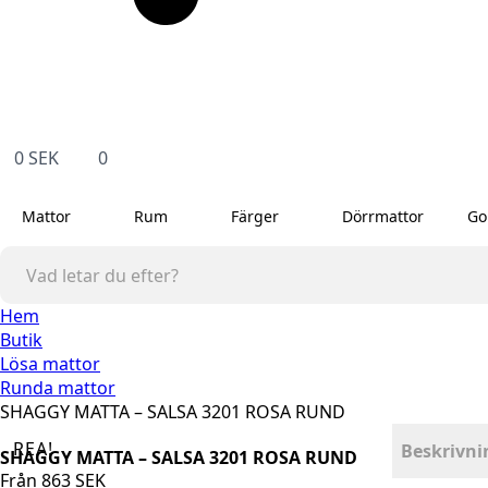
0
SEK
0
Mattor
Rum
Färger
Dörrmattor
Go
Hem
Butik
Lösa mattor
Runda mattor
SHAGGY MATTA – SALSA 3201 ROSA RUND
REA!
Beskrivni
SHAGGY MATTA – SALSA 3201 ROSA RUND
Från
863
SEK