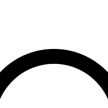
rrätt
Leveranstid på 3-8 vardagar
Över 10 000+ nöjda kunder