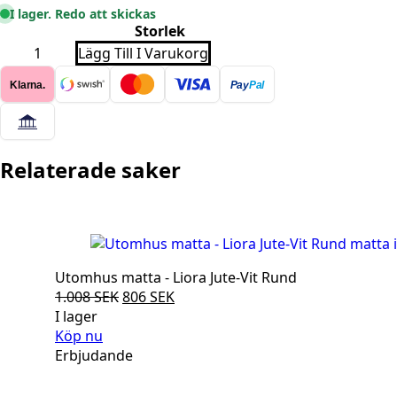
I lager. Redo att skickas
Storlek
SHAGGY
Lägg Till I Varukorg
MATTA
-
Klarna.
Pay
Pal
SALSA
3201
ROSA
RUND
mängd
Relaterade saker
Utomhus matta - Liora Jute-Vit Rund
Det
Det
1.008
SEK
806
SEK
ursprungliga
nuvarande
I lager
priset
priset
Köp nu
var:
är:
Erbjudande
1.008 SEK.
806 SEK.