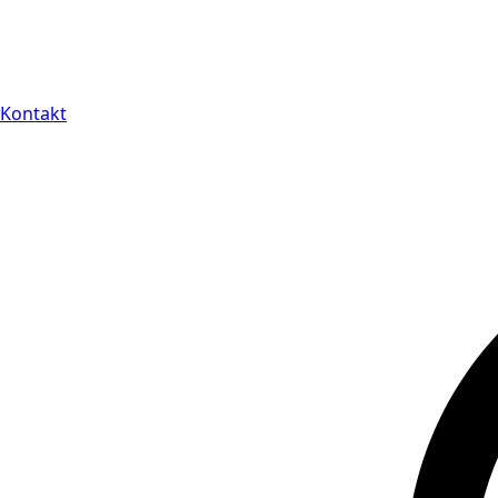
Kontakt
14 dagars full retu
Kontakt