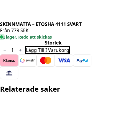
SKINNMATTA – ETOSHA 4111 SVART
Från
779
SEK
I lager. Redo att skickas
Storlek
SKINNMATTA
Lägg Till I Varukorg
-
ETOSHA
Klarna.
Pay
Pal
4111
SVART
mängd
Relaterade saker