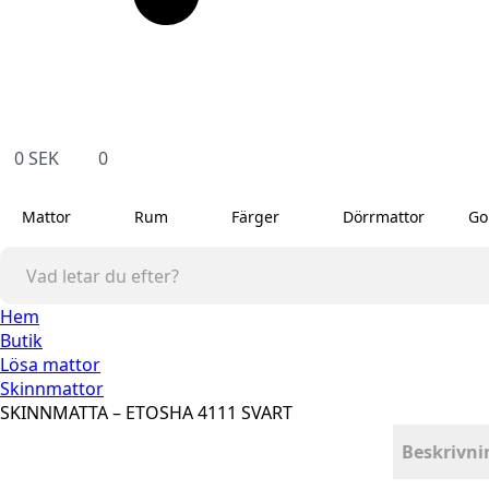
0
SEK
0
Mattor
Rum
Färger
Dörrmattor
Go
Hem
Butik
Lösa mattor
Skinnmattor
SKINNMATTA – ETOSHA 4111 SVART
Beskrivni