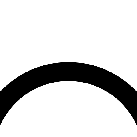
rrätt
Leveranstid på 3-8 vardagar
Över 10 000+ nöjda kunder