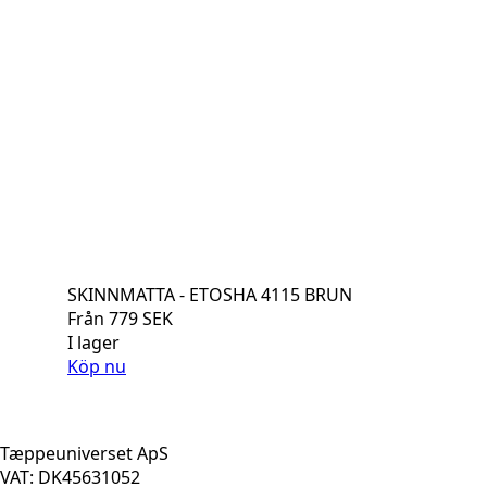
SKINNMATTA - ETOSHA 4115 BRUN
Från
779
SEK
I lager
Köp nu
Tæppeuniverset ApS
VAT: DK45631052