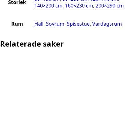
Storlek
140×200 cm
,
160×230 cm
,
200×290 cm
Rum
Hall
,
Sovrum
,
Spisestue
,
Vardagsrum
Relaterade saker