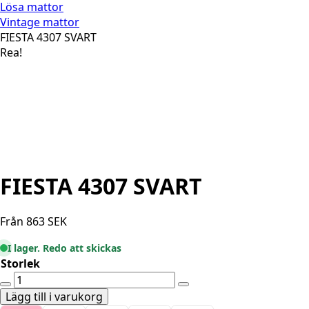
Lösa mattor
Vintage mattor
FIESTA 4307 SVART
Rea!
FIESTA 4307 SVART
Från
863
SEK
I lager. Redo att skickas
Storlek
FIESTA
4307
Lägg till i varukorg