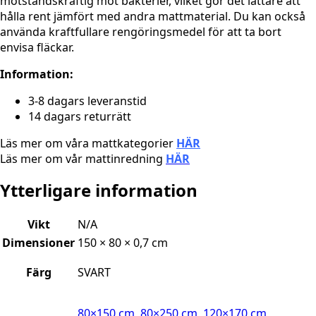
motståndskraftig mot bakterier, vilket gör det lättare att
hålla rent jämfört med andra mattmaterial. Du kan också
använda kraftfullare rengöringsmedel för att ta bort
envisa fläckar.
Information:
3-8 dagars leveranstid
14 dagars returrätt
Läs mer om våra mattkategorier
HÄR
Läs mer om vår mattinredning
HÄR
Ytterligare information
Vikt
N/A
Dimensioner
150 × 80 × 0,7 cm
Färg
SVART
80×150 cm
,
80×250 cm
,
120×170 cm
,