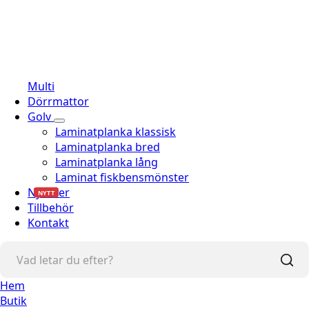
Multi
Dörrmattor
Golv
Laminatplanka klassisk
Laminatplanka bred
Laminatplanka lång
Laminat fiskbensmönster
Nyheter
NYTT
Tillbehör
Kontakt
Hem
Butik