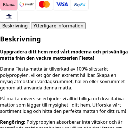
SVART
Klarna.
Pay
Pal
mängd
Beskrivning
Ytterligare information
Beskrivning
Uppgradera ditt hem med vårt moderna och prisvänliga
matta från den vackra mattserien Fiesta!
Denna Fiesta-matta är tillverkad av 100% slitstarkt
polypropylen, vilket gör den extremt hållbar. Skapa en
mysig atmosfär i vardagsrummet, hallen eller sovrummet
genom att använda denna matta.
På mattaunivers.se erbjuder vi alltid billiga och kvalitativa
mattor som lägger till mysighet i ditt hem. Utforska vårt
sortiment idag och hitta den perfekta mattan för ditt rum!
Rengöring:
Polypropylen absorberar inte vätskor och är