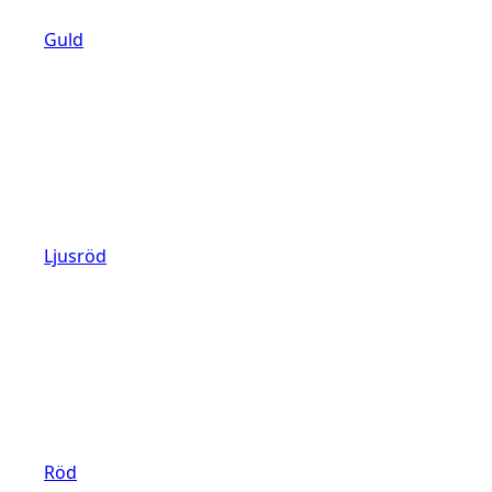
Guld
Ljusröd
Röd