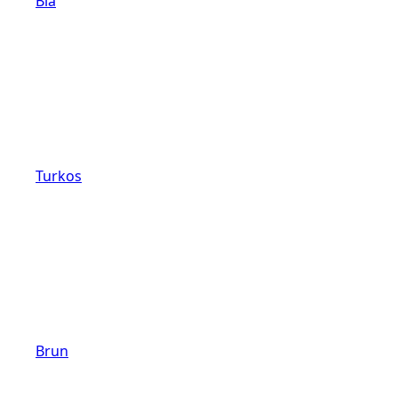
Blå
Turkos
Brun