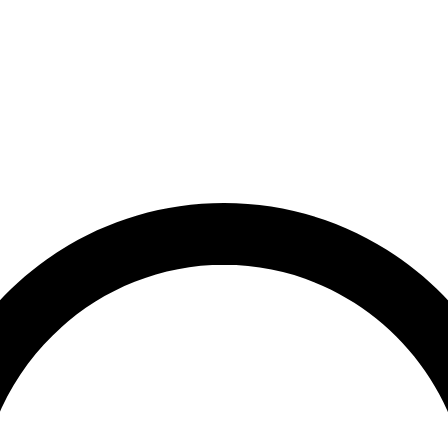
rrätt
Leveranstid på 3-8 vardagar
Över 10 000+ nöjda kunder