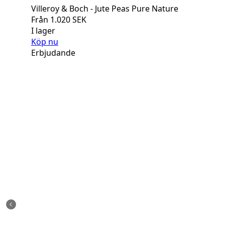
Villeroy & Boch - Jute Peas Pure Nature
Från
1.020
SEK
I lager
Köp nu
Erbjudande