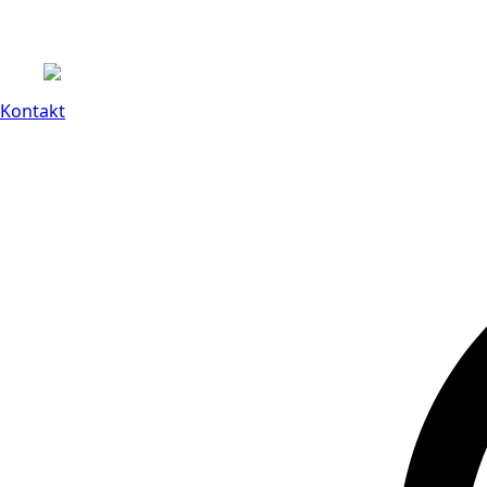
Kontakt
14 dagars full retu
Kontakt