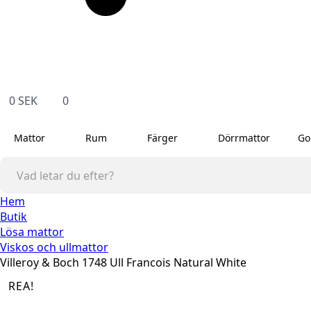
0
SEK
0
Mattor
Rum
Färger
Dörrmattor
Go
Hem
Butik
Lösa mattor
Viskos och ullmattor
Villeroy & Boch 1748 Ull Francois Natural White
REA!