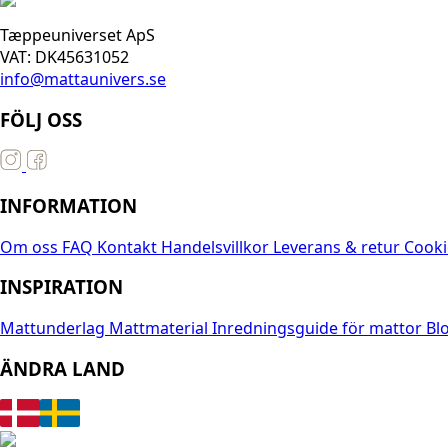
Tæppeuniverset ApS
VAT: DK45631052
info@mattaunivers.se
FÖLJ OSS
INFORMATION
Om oss
FAQ
Kontakt
Handelsvillkor
Leverans & retur
Cooki
INSPIRATION
Mattunderlag
Mattmaterial
Inredningsguide för mattor
Bl
ÄNDRA LAND