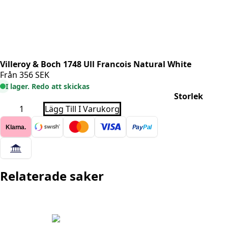
Villeroy & Boch 1748 Ull Francois Natural White
Från
356
SEK
I lager. Redo att skickas
Storlek
Villeroy
Lägg Till I Varukorg
&
Boch
Klarna.
Pay
Pal
1748
Ull
Francois
Natural
White
mängd
Relaterade saker