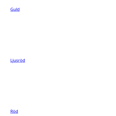
Guld
Ljusröd
Röd