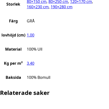
80×150 cm
,
80×250 cm
,
120×170 cm
,
Storlek
160×230 cm
,
190×280 cm
Färg
GRÅ
lovhöjd (cm)
1.00
Material
100% Ull
Kg per m²
3.40
Baksida
100% Bomull
Relaterade saker