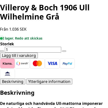
Villeroy & Boch 1906 Ull
Wilhelmine Grå
Från
1.036
SEK
I lager. Redo att skickas
Storlek
Villeroy
&
Lägg till i varukorg
Boch
Klarna.
Pay
Pal
1906
Ull
Wilhelmine
Grå
Beskrivning
Ytterligare information
mängd
Beskrivning
De naturliga och handvävda Ull-mattorna imponerar