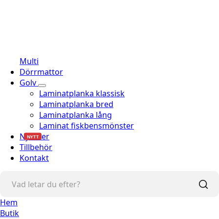
Multi
Dörrmattor
Golv
Laminatplanka klassisk
Laminatplanka bred
Laminatplanka lång
Laminat fiskbensmönster
Nyheter
NYTT
Tillbehör
Kontakt
Hem
Butik