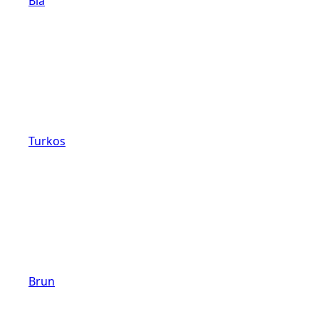
Blå
Turkos
Brun