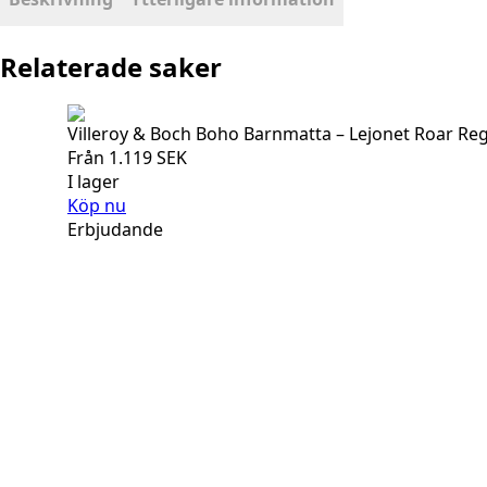
Relaterade saker
Villeroy & Boch Boho Barnmatta – Lejonet Roar Re
Från
1.119
SEK
I lager
Köp nu
Erbjudande