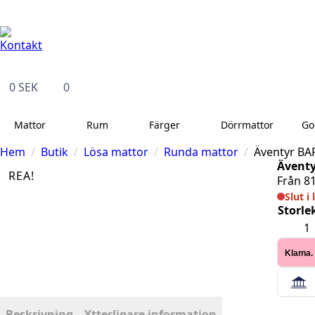
Kontakt
14 dagars full returrätt
Leveranstid på 3-8 var
Kontakt
0
SEK
0
Mattor
Rum
Färger
Dörrmattor
Go
Hem
Butik
Lösa mattor
Runda mattor
Äventyr BA
Äventy
REA!
Från
8
Slut i
Storle
Äventy
BARNM
-
Klarna.
Björn
crem-
grå
rund
mängd
Beskrivning
Ytterligare information