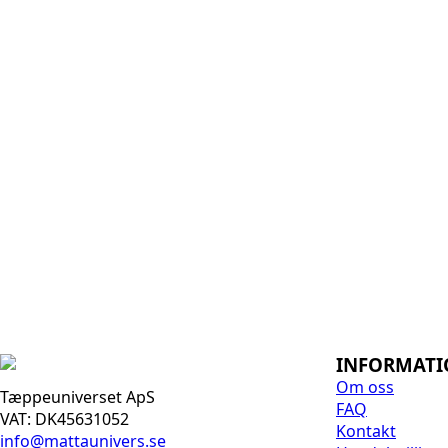
INFORMAT
Om oss
Tæppeuniverset ApS
FAQ
VAT: DK45631052
Kontakt
info@mattaunivers.se