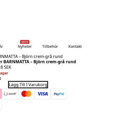
dagar
Över 10 000+ nöjda kunder
Leverans till dörren
NYTT
lv
Nyheter
Tillbehör
Kontakt
RNMATTA – Björn crem-grå rund
r BARNMATTA – Björn crem-grå rund
18
SEK
 lager
k
r
Lägg Till I Varukorg
ATTA
Pay
Pal