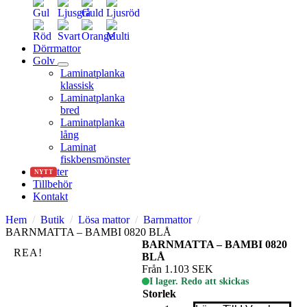
Gul
Ljusgrå
Guld
Ljusröd
Röd
Svart
Orange
Multi
Dörrmattor
Golv
Laminatplanka
klassisk
Laminatplanka
bred
Laminatplanka
lång
Laminat
fiskbensmönster
Nyheter
NYTT
Tillbehör
Kontakt
Hem
Butik
Lösa mattor
Barnmattor
BARNMATTA – BAMBI 0820 BLÅ
BARNMATTA – BAMBI 0820
REA!
BLÅ
Från
1.103
SEK
I lager. Redo att skickas
Storlek
BARNMATTA