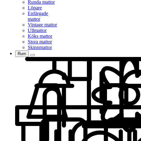
Runda mattor
Löpare
Enfärgade
mattor
Vintage mattor
Ullmattor
Köks mattor
Stora mattor
Skinnmattor
Rum