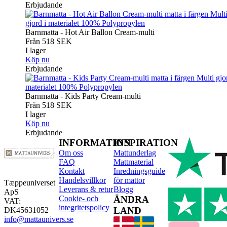
Erbjudande
Barnmatta - Hot Air Ballon Cream-multi
Från
518
SEK
I lager
Köp nu
Erbjudande
Barnmatta - Kids Party Cream-multi
Från
518
SEK
I lager
Köp nu
Erbjudande
INFORMATION
INSPIRATION
Om oss
Mattunderlag
FAQ
Mattmaterial
Kontakt
Inredningsguide
Handelsvillkor
för mattor
Tæppeuniverset
Leverans & retur
Blogg
ApS
Cookie- och
ÄNDRA
VAT:
integritetspolicy
LAND
DK45631052
info@mattaunivers.se