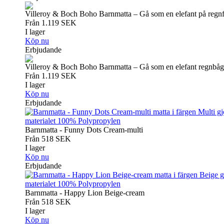
Villeroy & Boch Boho Barnmatta – Gå som en elefant på regnf
Från
1.119
SEK
I lager
Köp nu
Erbjudande
Villeroy & Boch Boho Barnmatta – Gå som en elefant regnbåg
Från
1.119
SEK
I lager
Köp nu
Erbjudande
Barnmatta - Funny Dots Cream-multi
Från
518
SEK
I lager
Köp nu
Erbjudande
Barnmatta - Happy Lion Beige-cream
Från
518
SEK
I lager
Köp nu