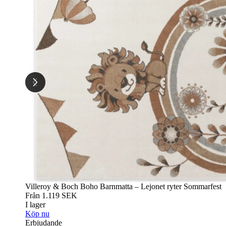
Villeroy & Boch Boho Barnmatta – Lejonet ryter Sommarfest
Från
1.119
SEK
I lager
Köp nu
Erbjudande