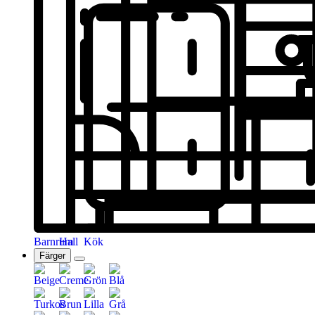
Barnrum
Hall
Kök
Färger
Beige
Creme
Grön
Blå
Turkos
Brun
Lilla
Grå