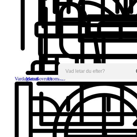
Vardagsrum
Matsal
Sovrum
Utomhus