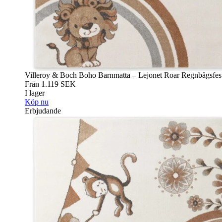
Villeroy & Boch Boho Barnmatta – Lejonet Roar Regnbågsfes
Från
1.119
SEK
I lager
Köp nu
Erbjudande