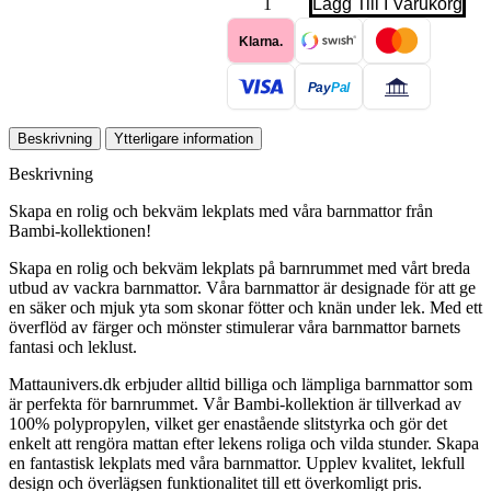
Lägg Till I Varukorg
-
BAMBI
Klarna.
0820
BLÅ
mängd
Pay
Pal
Beskrivning
Ytterligare information
Beskrivning
Skapa en rolig och bekväm lekplats med våra barnmattor från
Bambi-kollektionen!
Skapa en rolig och bekväm lekplats på barnrummet med vårt breda
utbud av vackra barnmattor. Våra barnmattor är designade för att ge
en säker och mjuk yta som skonar fötter och knän under lek. Med ett
överflöd av färger och mönster stimulerar våra barnmattor barnets
fantasi och leklust.
Mattaunivers.dk erbjuder alltid billiga och lämpliga barnmattor som
är perfekta för barnrummet. Vår Bambi-kollektion är tillverkad av
100% polypropylen, vilket ger enastående slitstyrka och gör det
enkelt att rengöra mattan efter lekens roliga och vilda stunder. Skapa
en fantastisk lekplats med våra barnmattor. Upplev kvalitet, lekfull
design och överlägsen funktionalitet till ett överkomligt pris.