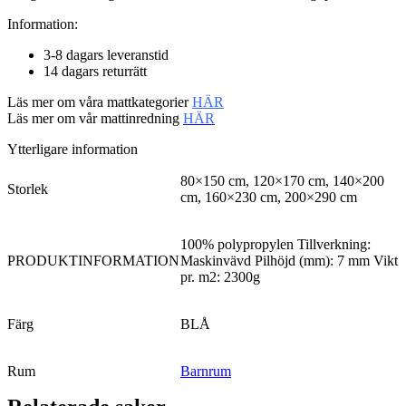
Information:
3-8 dagars leveranstid
14 dagars returrätt
Läs mer om våra mattkategorier
HÄR
Läs mer om vår mattinredning
HÄR
Ytterligare information
80×150 cm, 120×170 cm, 140×200
Storlek
cm, 160×230 cm, 200×290 cm
100% polypropylen Tillverkning:
PRODUKTINFORMATION
Maskinvävd Pilhöjd (mm): 7 mm Vikt
pr. m2: 2300g
Färg
BLÅ
Rum
Barnrum