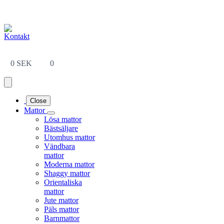
Leveranstid på 3-8 vardagar
Kontakt
0
SEK
0
Close
Mattor
Lösa mattor
Bästsäljare
Utomhus mattor
Vändbara
mattor
Moderna mattor
Shaggy mattor
Orientaliska
mattor
Jute mattor
Päls mattor
Barnmattor