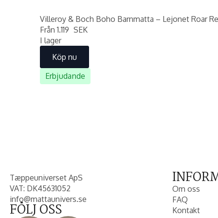
Villeroy & Boch Boho Barnmatta – Lejonet Roar R
Från
1.119
SEK
I lager
Köp nu
Erbjudande
INFOR
Tæppeuniverset ApS
VAT: DK45631052
Om oss
info@mattaunivers.se
FAQ
FÖLJ OSS
Kontakt