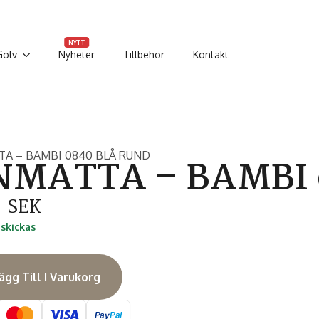
NYTT
Golv
Nyheter
Tillbehör
Kontakt
A – BAMBI 0840 BLÅ RUND
MATTA – BAMBI 
3
SEK
 skickas
ägg Till I Varukorg
Pay
Pal