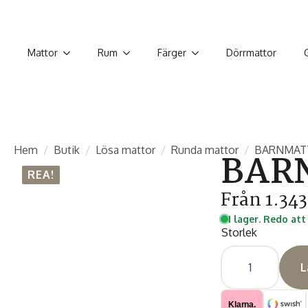
Mattor
Rum
Färger
Dörrmattor
Hem
Butik
Lösa mattor
Runda mattor
BARNMATT
BARN
REA!
Från
1.34
I lager. Redo att
Storlek
BARNMATTA
-
L
BAMBI
0840
BLÅ
RUND
Klarna.