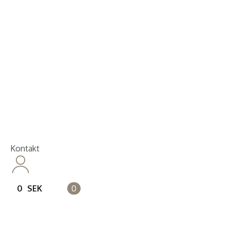
Kontakt
14 dagars full returrätt
Leveranstid på 3-8 var
Kontakt
0
SEK
0