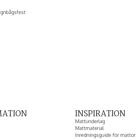
egnbågsfest
MATION
INSPIRATION
Mattunderlag
Mattmaterial
Inredningsguide för mattor