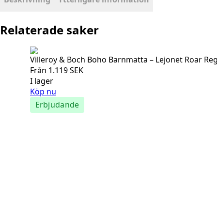
Relaterade saker
Villeroy & Boch Boho Barnmatta – Lejonet Roar Re
Från
1.119
SEK
I lager
Köp nu
Erbjudande