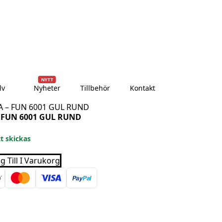
dagar
Över 10 000+ nöjda kunder
Leverans till dörren
NYTT
lv
Nyheter
Tillbehör
Kontakt
 – FUN 6001 GUL RUND
 FUN 6001 GUL RUND
tt skickas
g Till I Varukorg
Pay
Pal