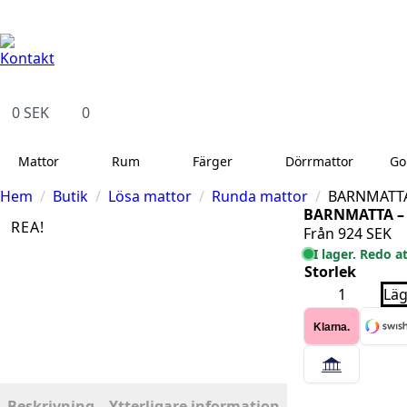
Kontakt
14 dagars full returrätt
Leveranstid på 3-8 var
Kontakt
0
SEK
0
Mattor
Rum
Färger
Dörrmattor
Go
Hem
Butik
Lösa mattor
Runda mattor
BARNMATTA
BARNMATTA –
REA!
Från
924
SEK
I lager. Redo a
Storlek
BARNMATTA
Läg
-
FUN
Klarna.
6001
GUL
RUND
mängd
Beskrivning
Ytterligare information