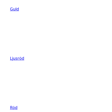
Guld
Ljusröd
Röd