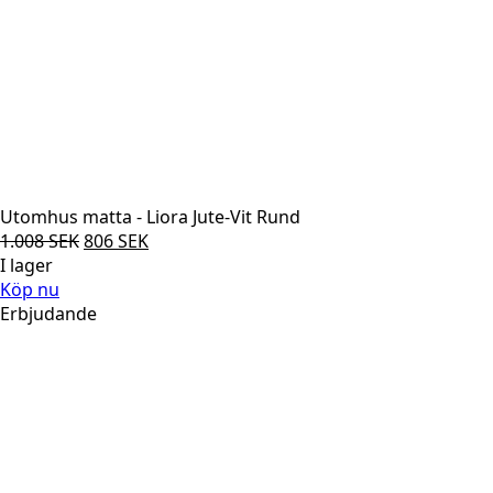
Utomhus matta - Liora Jute-Vit Rund
Det
Det
1.008
SEK
806
SEK
ursprungliga
nuvarande
I lager
priset
priset
Köp nu
var:
är:
Erbjudande
1.008 SEK.
806 SEK.