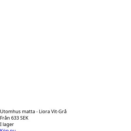
Utomhus matta - Liora Vit-Grå
Från
633
SEK
I lager
Köp nu