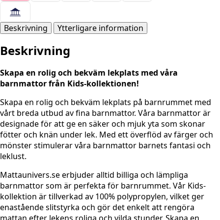
BLÅ
RUND
mängd
Beskrivning
Ytterligare information
Beskrivning
Skapa en rolig och bekväm lekplats med våra
barnmattor från Kids-kollektionen!
Skapa en rolig och bekväm lekplats på barnrummet med
vårt breda utbud av fina barnmattor. Våra barnmattor är
designade för att ge en säker och mjuk yta som skonar
fötter och knän under lek. Med ett överflöd av färger och
mönster stimulerar våra barnmattor barnets fantasi och
leklust.
Mattaunivers.se erbjuder alltid billiga och lämpliga
barnmattor som är perfekta för barnrummet. Vår Kids-
kollektion är tillverkad av 100% polypropylen, vilket ger
enastående slitstyrka och gör det enkelt att rengöra
mattan efter lekens roliga och vilda stunder. Skapa en