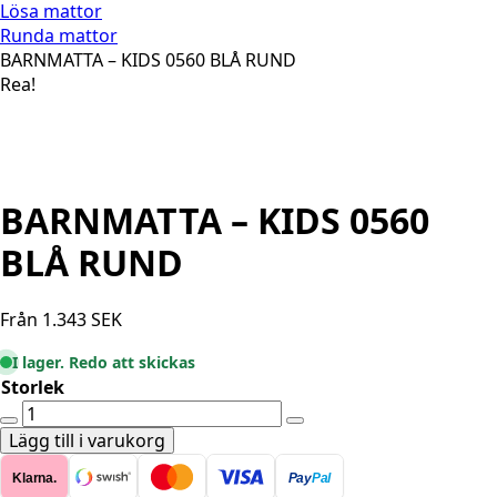
Lösa mattor
Runda mattor
BARNMATTA – KIDS 0560 BLÅ RUND
Rea!
BARNMATTA – KIDS 0560
BLÅ RUND
Från
1.343
SEK
I lager. Redo att skickas
Storlek
BARNMATTA
-
Lägg till i varukorg
KIDS
Klarna.
Pay
Pal
0560