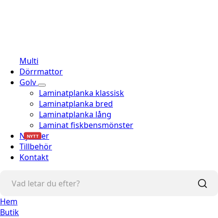
Multi
Dörrmattor
Golv
Laminatplanka klassisk
Laminatplanka bred
Laminatplanka lång
Laminat fiskbensmönster
Nyheter
NYTT
Tillbehör
Kontakt
Hem
Butik