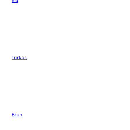
Blå
Turkos
Brun