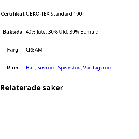
Certifikat
OEKO-TEX Standard 100
Baksida
40% Jute, 30% Uld, 30% Bomuld
Färg
CREAM
Rum
Hall
,
Sovrum
,
Spisestue
,
Vardagsrum
Relaterade saker