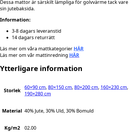
Dessa mattor är särskilt lämpliga för golvvärme tack vare
sin jutebaksida.
Information:
3-8 dagars leveranstid
14 dagars returrätt
Läs mer om våra mattkategorier
HÄR
Läs mer om vår mattinredning
HÄR
Ytterligare information
60×90 cm
,
80×150 cm
,
80×200 cm
,
160×230 cm
,
Storlek
190×280 cm
Material
40% Jute, 30% Uld, 30% Bomuld
Kg/m2
02.00