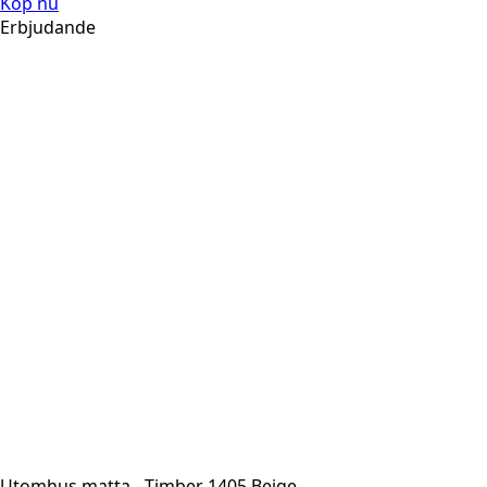
Köp nu
Erbjudande
Utomhus matta - Timber 1405 Beige