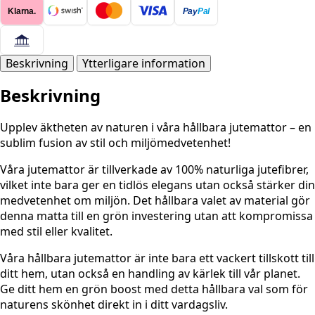
-
Klarna.
Pay
Pal
Ivory
mängd
Beskrivning
Ytterligare information
Beskrivning
Upplev äktheten av naturen i våra hållbara jutemattor – en
sublim fusion av stil och miljömedvetenhet!
Våra jutemattor är tillverkade av 100% naturliga jutefibrer,
vilket inte bara ger en tidlös elegans utan också stärker din
medvetenhet om miljön. Det hållbara valet av material gör
denna matta till en grön investering utan att kompromissa
med stil eller kvalitet.
Våra hållbara jutemattor är inte bara ett vackert tillskott till
ditt hem, utan också en handling av kärlek till vår planet.
Ge ditt hem en grön boost med detta hållbara val som för
naturens skönhet direkt in i ditt vardagsliv.