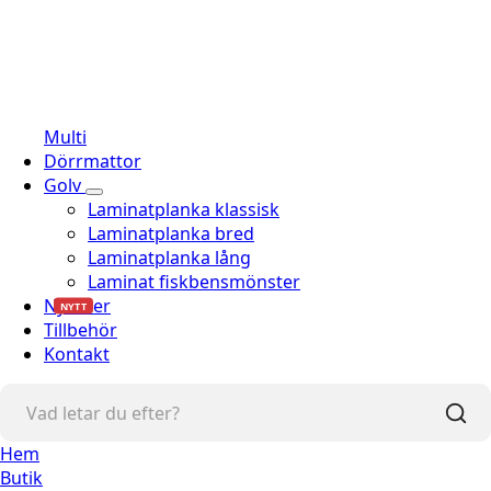
Multi
Dörrmattor
Golv
Laminatplanka klassisk
Laminatplanka bred
Laminatplanka lång
Laminat fiskbensmönster
Nyheter
NYTT
Tillbehör
Kontakt
Hem
Butik