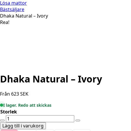
Lösa mattor
Bästsäljare
Dhaka Natural – Ivory
Rea!
Dhaka Natural – Ivory
Från
623
SEK
I lager. Redo att skickas
Storlek
Dhaka
Natural
Lägg till i varukorg