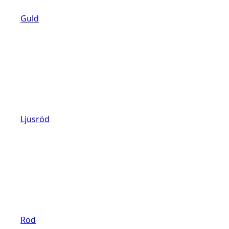
Guld
Ljusröd
Röd