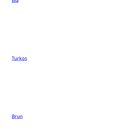
Blå
Turkos
Brun